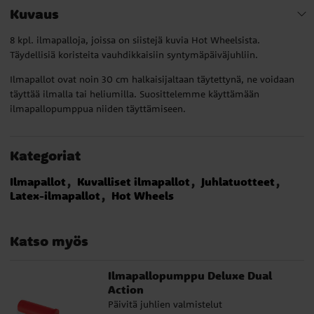
Kuvaus
8 kpl. ilmapalloja, joissa on siistejä kuvia Hot Wheelsista.
Täydellisiä koristeita vauhdikkaisiin syntymäpäiväjuhliin.
Ilmapallot ovat noin 30 cm halkaisijaltaan täytettynä, ne voidaan
täyttää ilmalla tai heliumilla. Suosittelemme käyttämään
ilmapallopumppua niiden täyttämiseen.
Kategoriat
Ilmapallot
Kuvalliset ilmapallot
Juhlatuotteet
Latex-ilmapallot
Hot Wheels
Katso myös
Ilmapallopumppu Deluxe Dual
Action
Päivitä juhlien valmistelut