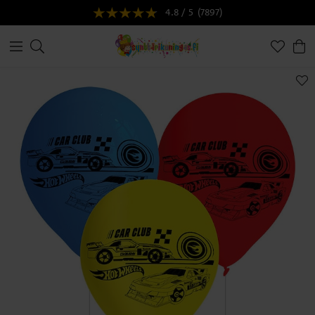
4.8 / 5
(7897)