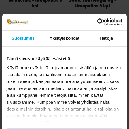
Minecraft - Ilmapallot 8
Sonic the Hedgehog -
kpl
Ilmapallot 8 kpl
4,49 €
4,49 €
Hinta
:
4,49 €
Hinta
:
4,49 €
OSTA
OSTA
Suostumus
Yksityiskohdat
Tietoja
Toiset asiakkaat ostivat myös
Tämä sivusto käyttää evästeitä
Käytämme evästeitä tarjoamamme sisällön ja mainosten
räätälöimiseen, sosiaalisen median ominaisuuksien
tukemiseen ja kävijämäärämme analysoimiseen. Lisäksi
jaamme sosiaalisen median, mainosalan ja analytiikka-
alan kumppaneillemme tietoja siitä, miten käytät
sivustoamme. Kumppanimme voivat yhdistää näitä
tietoja muihin tietoihin, joita olet antanut heille tai joita on
kerätty, kun olet käyttänyt heidän palvelujaan. Voit
muuttaa valintasi milloin tahansa.
Serpentiinit - Valkoinen
Spiderman -
Di