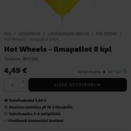
Koti
Juhlateemat
Lastenkutsujen teemat
Hot Wheels
Hot Wheels - Ilmapallot 8 kpl
Hot Wheels - Ilmapallot 8 kpl
Tuotenro:
BS10303
Hinta
:
4,49 €
4,49 €
Varastotuote
:
30+ kpl
LISÄÄ OSTOSKORIIN
Toimituskulut 5,90 €
🚚
Ilmainen toimitus yli 79 € tilauksiin
🎁
Toimitusaika 3-6 arkipäivää
⏱️
Virallisesti lisensoidut tuotteet
✅