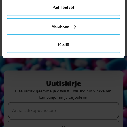
Lippuviirinauha
paperista 230 cm
Salli kaikki
1,90 €
6,49 €
Hinta
:
1,90 €
Hinta
:
6,49 €
OSTA
OSTA
Muokkaa
Kiellä
Uutiskirje
Tilaa uutiskirjeemme ja osallistu hauskoihin vinkkeihin,
kampanjoihin ja tarjouksiin.