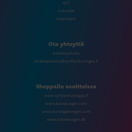
ALE
Uutuudet
Inspiraatio
Ota yhteyttä
Asiakaspalvelu
asiakaspalvelu@synttarikuningas.fi
Shoppaile osoitteissa
www.synttarikuningas.fi
www.kalaskungen.com
www.bursdagskongen.com
www.kalaskongen.dk