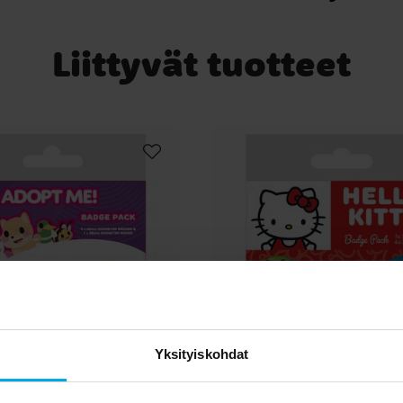
Liittyvät tuotteet
Yksityiskohdat
e - Rintamerkit 5 kpl
Hello Kitty - Rintamerk