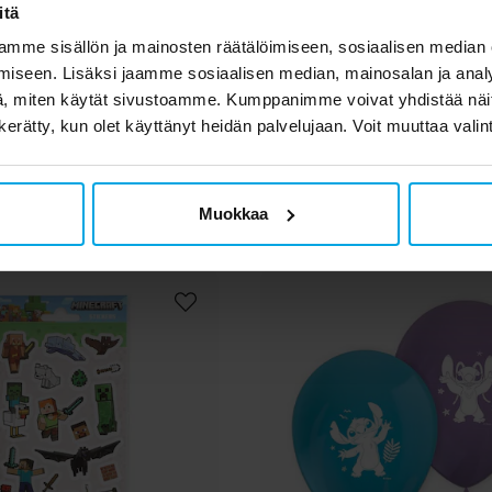
itä
mme sisällön ja mainosten räätälöimiseen, sosiaalisen median
3,49 €
3,49 €
Hinta
:
3,49 €
Hinta
:
3,49 €
iseen. Lisäksi jaamme sosiaalisen median, mainosalan ja analy
, miten käytät sivustoamme. Kumppanimme voivat yhdistää näitä t
OSTA
OSTA
n kerätty, kun olet käyttänyt heidän palvelujaan. Voit muuttaa valin
set asiakkaat ostivat 
Muokkaa