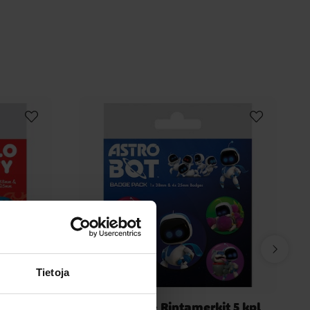
Tietoja
it 5 kpl
Astro Bot - Rintamerkit 5 kpl