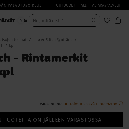
IVÄN PALAUTUSOIKEUS
UUTUUDET
ALE
ASIAKASPALVELU
PÄIVÄT
NAAMIAISET
utsujen teemat
Lilo & Stitch Synttärit
lli 5 kpl
tch - Rintamerkit
kpl
Varastotuote
:
Toimituspäivä tuntematon
N TUOTETTA ON JÄLLEEN VARASTOSSA