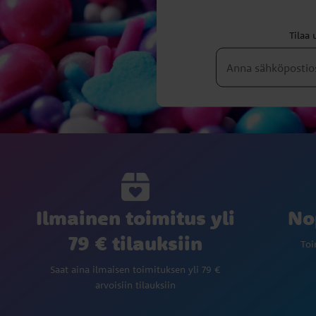
Tilaa 
Ilmainen toimitus yli
No
79 € tilauksiin
Toi
Saat aina ilmaisen toimituksen yli 79 €
arvoisiin tilauksiin