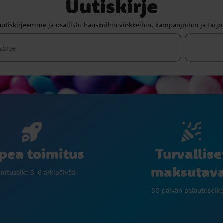
Uutiskirje
uutiskirjeemme ja osallistu hauskoihin vinkkeihin, kampanjoihin ja tarjo
Turvallise
pea toimitus
maksutav
mitusaika 3-6 arkipäivää
30 päivän palautusoik