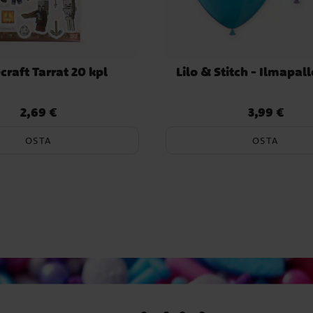
raft Tarrat 20 kpl
Lilo & Stitch - Ilmapall
2,69 €
3,99 €
Hinta
:
2,69 €
Hinta
:
3,99 €
OSTA
OSTA