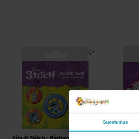
Suostumus
Lilo & Stitch - Rintamerkit Stitch
Adopt M