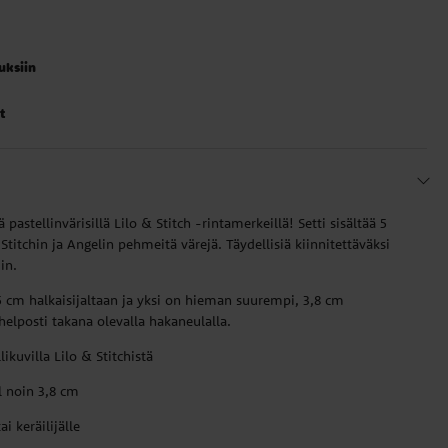
auksiin
t
 pastellinvärisillä Lilo & Stitch -rintamerkeillä! Setti sisältää 5
 Stitchin ja Angelin pehmeitä värejä. Täydellisiä kiinnitettäväksi
in.
5 cm halkaisijaltaan ja yksi on hieman suurempi, 3,8 cm
 helposti takana olevalla hakaneulalla.
likuvilla Lilo & Stitchistä
l noin 3,8 cm
i keräilijälle