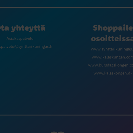
ta yhteyttä
Shoppaile
osoitteiss
Asiakaspalvelu
spalvelu@synttarikuningas.fi
www.synttarikuningas.
www.kalaskungen.co
www.bursdagskongen.
www.kalaskongen.dk