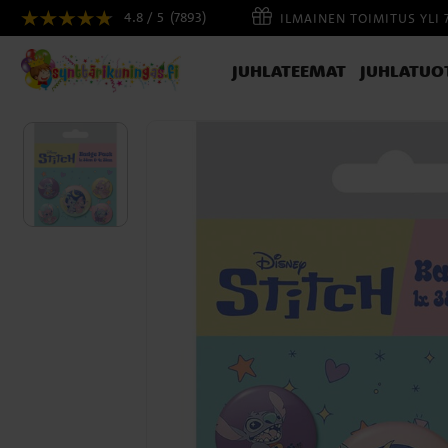
4.8 / 5
(7893)
ILMAINEN TOIMITUS YLI 
JUHLATEEMAT
JUHLATUO