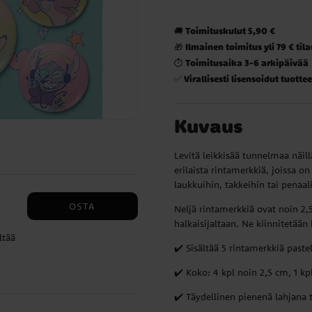
Toimituskulut 5,90 €
🚚
Ilmainen toimitus yli 79 € til
🎁
Toimitusaika 3-6 arkipäivää
⏱️
Virallisesti lisensoidut tuottee
✅
Kuvaus
Levitä leikkisää tunnelmaa näillä
erilaista rintamerkkiä, joissa on
laukkuihin, takkeihin tai penaali
OSTA
Neljä rintamerkkiä ovat noin 2,
halkaisijaltaan. Ne kiinnitetään
ltää
✔️ Sisältää 5 rintamerkkiä pastel
✔️ Koko: 4 kpl noin 2,5 cm, 1 kp
✔️ Täydellinen pienenä lahjana ta