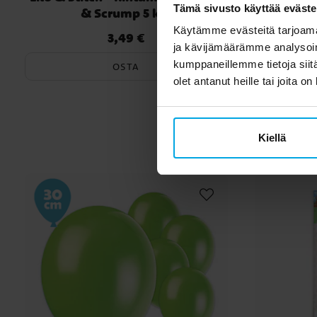
Tämä sivusto käyttää eväste
& Scrump 5 kpl
Käytämme evästeitä tarjoama
3,49 €
Hinta
:
3,49 €
ja kävijämäärämme analysoim
kumppaneillemme tietoja siitä
OSTA
olet antanut heille tai joita o
Toi
Kiellä