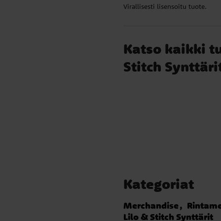
alla
Virallisesti lisensoitu tuote.
noin
e
Katso kaikki t
Stitch Synttäri
Kategoriat
Merchandise
Rintame
Lilo & Stitch Synttärit