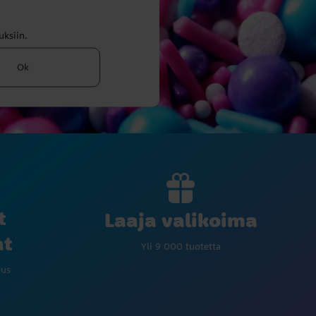
uksiin.
Ok
t
Laaja valikoima
at
Yli 9 000 tuotetta
eus