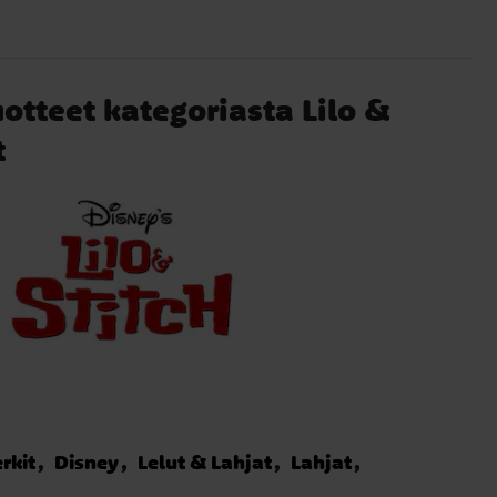
uotteet kategoriasta Lilo &
t
rkit
Disney
Lelut & Lahjat
Lahjat