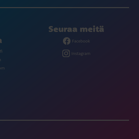
Seuraa meitä
a
Facebook
fi
Instagram
m
com