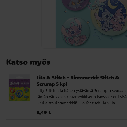
Katso myös
Lilo & Stitch - Rintamerkit Stitch &
Scrump 5 kpl
Liity Stitchin ja hänen ystävänsä Scrumpin seuraan
tämän värikkään rintamerkkisetin kanssa! Setti sisä
5 erilaista rintamerkkiä Lilo & Stitch -kuvilla.
Täydellisiä kiinnitettäväksi laukkuihin, takkeihin tai
Hinta
:
3,49 €
3,49 €
penaaliin. Neljä rintamerkkiä ovat noin 2,5 cm
halkaisijaltaan ja yksi on hieman suurempi, 3,8 cm