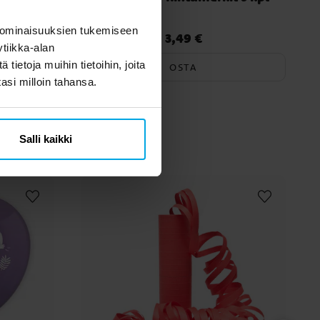
 ominaisuuksien tukemiseen
3,49 €
Hinta
:
3,49 €
tiikka-alan
ietoja muihin tietoihin, joita
OSTA
tasi milloin tahansa.
myös
Salli kaikki