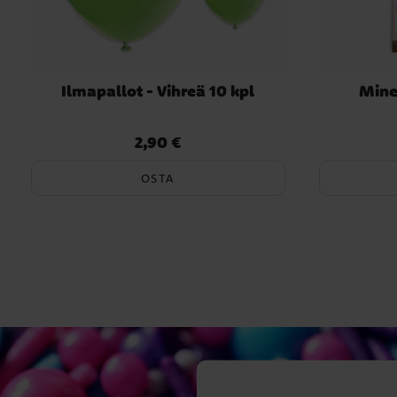
Ilmapallot - Vihreä 10 kpl
Minec
2,90 €
Hinta
:
2,90 €
OSTA