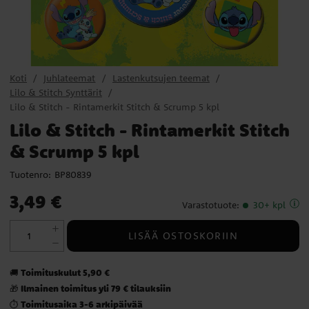
Koti
Juhlateemat
Lastenkutsujen teemat
Lilo & Stitch Synttärit
Lilo & Stitch - Rintamerkit Stitch & Scrump 5 kpl
Lilo & Stitch - Rintamerkit Stitch
& Scrump 5 kpl
Tuotenro:
BP80839
Hinta
:
3,49 €
3,49 €
Varastotuote
:
30+ kpl
LISÄÄ OSTOSKORIIN
Toimituskulut 5,90 €
🚚
Ilmainen toimitus yli 79 € tilauksiin
🎁
Toimitusaika 3-6 arkipäivää
⏱️