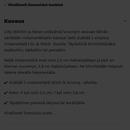
Virallisesti lisensoidut tuotteet
✅
Kuvaus
Liity Stitchin ja hänen ystävänsä Scrumpin seuraan tämän
värikkään rintamerkkisetin kanssa! Setti sisältää 5 erilaista
rintamerkkiä Lilo & Stitch -kuvilla. Täydellisiä kiinnitettäväksi
laukkuihin, takkeihin tai penaaliin.
Neljä rintamerkkiä ovat noin 2,5 cm halkaisijaltaan ja yksi on
hieman suurempi, 3,8 cm halkaisijaltaan. Ne kiinnitetään helposti
takana olevalla hakaneulalla.
✔️ Sisältää 5 rintamerkkiä Stitch & Scrump -aiheilla
✔️ Koko: 4 kpl noin 2,5 cm, 1 kpl noin 3,8 cm
✔️ Täydellinen pienenä lahjana tai keräilijälle
Virallisesti lisensoitu tuote.