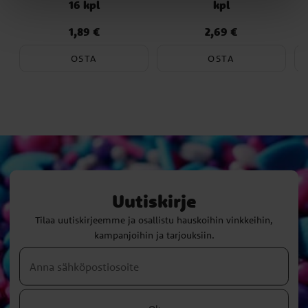
16 kpl
kpl
1,89 €
2,69 €
Hinta
:
1,89 €
Hinta
:
2,69 €
OSTA
OSTA
Uutiskirje
Tilaa uutiskirjeemme ja osallistu hauskoihin vinkkeihin,
kampanjoihin ja tarjouksiin.