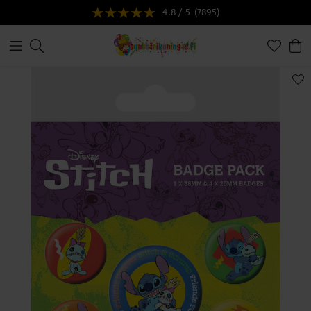
4.8 / 5
(7895)