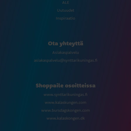
ALE
Uutuudet
Inspiraatio
Ota yhteyttä
Asiakaspalvelu
asiakaspalvelu@synttarikuningas.fi
Shoppaile osoitteissa
www.synttarikuningas.fi
www.kalaskungen.com
www.bursdagskongen.com
www.kalaskongen.dk