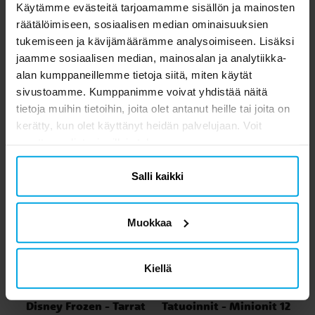
Käytämme evästeitä tarjoamamme sisällön ja mainosten
5 kpl
Rintamerkit 5 kpl
räätälöimiseen, sosiaalisen median ominaisuuksien
3,49 €
3,49 €
Hinta
:
3,49 €
Hinta
:
3,49 €
tukemiseen ja kävijämäärämme analysoimiseen. Lisäksi
jaamme sosiaalisen median, mainosalan ja analytiikka-
OSTA
OSTA
alan kumppaneillemme tietoja siitä, miten käytät
sivustoamme. Kumppanimme voivat yhdistää näitä
tietoja muihin tietoihin, joita olet antanut heille tai joita on
Toiset asiakkaat ostivat myös
kerätty, kun olet käyttänyt heidän palvelujaan. Voit
muuttaa valintasi milloin tahansa.
Salli kaikki
Muokkaa
Kiellä
Disney Frozen - Tarrat
Tatuoinnit - Minionit 12
I