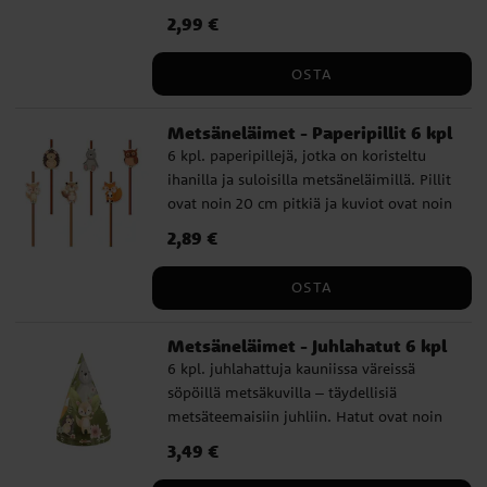
Laatikot on valmistettu pahvista ja niiden
Hinta
2,99 €
:
2,99 €
koko on 15 x 10 x 7,5 cm.
OSTA
Metsäneläimet - Paperipillit 6 kpl
6 kpl. paperipillejä, jotka on koristeltu
ihanilla ja suloisilla metsäneläimillä. Pillit
ovat noin 20 cm pitkiä ja kuviot ovat noin
4 cm halkaisijaltaan.
Hinta
2,89 €
:
2,89 €
OSTA
Metsäneläimet - Juhlahatut 6 kpl
6 kpl. juhlahattuja kauniissa väreissä
söpöillä metsäkuvilla – täydellisiä
metsäteemaisiin juhliin. Hatut ovat noin
16 cm korkeita ja ne pysyvät paikoillaan
Hinta
3,49 €
:
3,49 €
kuminauhan avulla.