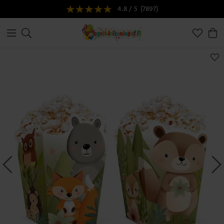
4.8 / 5
(7897)