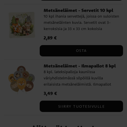
Metsäneläimet - Servetit 10 kpl
10 kpl ihania servettejä, joissa on suloisten
metsäneläinten kuvia. Servetit ovat 3-
kerroksisia ja 33 x 33 cm kokoisia
avattuna. Ihanan designin ja monien
Hinta
2,89 €
:
2,89 €
yhteensopivien lisävarusteiden ansiosta
nämä servetit sopivat hyvin sekä 1-
OSTA
vuotissyntymäpäiville, metsäteemajuhliin,
kastetilaisuuteen tai babyshowereille.
Metsäneläimet - Ilmapallot 8 kpl
8 kpl. lateksipalloja kauniissa
väriyhdistelmässä söpöillä kuvilla
erilaisista metsäneläimistä. Ilmapallot
ovat noin 30 cm halkaisijaltaan täytettynä,
Hinta
3,49 €
:
3,49 €
ne voidaan täyttää ilmalla tai heliumilla.
Jos täytät ne ilmalla, suosittelemme
SIIRRY TUOTESIVULLE
käyttämään ilmapallopumppua.
Valmistettu 100 % hajoavasta
luonnonlateksista.