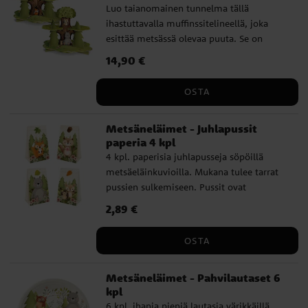
Luo taianomainen tunnelma tällä
ihastuttavalla muffinssitelineellä, joka
esittää metsässä olevaa puuta. Se on
koristeltu ihanilla pienillä metsäneläimillä
Hinta
14,90 €
:
14,90 €
sekä etu- että takapuolella. Se sopii muun
muassa täydellisesti
OSTA
metsäneläinteemaisiin juhliin. Valmistettu
kunnollisesta pahvista, koko 40 x 32 cm.
Metsäneläimet - Juhlapussit
paperia 4 kpl
4 kpl. paperisia juhlapusseja söpöillä
metsäeläinkuvioilla. Mukana tulee tarrat
pussien sulkemiseen. Pussit ovat
täydellisiä pienillä herkuilla ja yllätyksillä
Hinta
2,89 €
:
2,89 €
täytettäväksi. Yksi pussi on kooltaan 10 x
17,5 cm.
OSTA
Metsäneläimet - Pahvilautaset 6
kpl
6 kpl. ihania pieniä lautasia värikkäillä