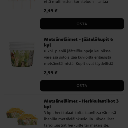
että muffinssien koristeluun – antaa
juhlien leivonnaisille ihanan silauksen. Ne
Hinta
2,49 €
:
2,49 €
on valmistettu puusta ja paperista, ja
kuvion koot vaihtelevat välillä 4-7 cm
OSTA
(korkeus).
Metsäneläimet - Jäätelökupit 6
kpl
6 kpl. pieniä jäätelökuppeja kauniissa
väreissä suloisillaa kuvioilla erilaisista
metsäneläimistä. Kupit ovat täydellisiä
jäätelön, karkkien, herkkujen tai muiden
Hinta
2,99 €
:
2,99 €
naposteltavien tarjoiluun. Tilavuus 150 ml,
koko 6 x 7 cm. Valmistettu pahvista.
OSTA
Metsäneläimet - Herkkulaatikot 3
kpl
3 kpl. herkkulaatikoita kauniissa väreissä
ihanilla metsäeläinkuvioilla. Täydelliset
tarjoiluastiat herkuille tai makeisille.