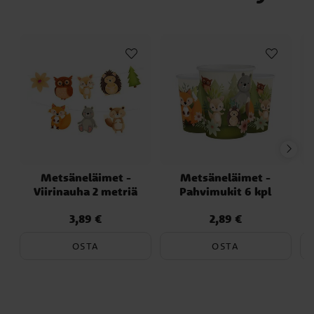
Metsäneläimet -
Metsäneläimet -
M
Viirinauha 2 metriä
Pahvimukit 6 kpl
3,89 €
2,89 €
Hinta
:
3,89 €
Hinta
:
2,89 €
OSTA
OSTA