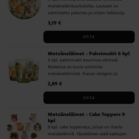
metsäneläinkuvituksilla. Lautaset on
valmistettu pahvista ja niiden halkaisija
on 18 cm. Ihanan designin ja monien
Hinta
3,19 €
:
3,19 €
yhteensopivien lisävarusteiden ansiosta
nämä lautaset sopivat hyvin sekä 1-
OSTA
vuotissyntymäpäiville, metsäteemajuhliin,
kastetilaisuuteen tai babyshowereille.
Metsäneläimet - Pahvimukit 6 kpl
6 kpl. pahvimukit kauniissa väreissä.
Mukeissa on kuvia suloisista
metsäneläimistä. Ihanan designin ja
monien yhteensopivien lisävarusteiden
Hinta
2,89 €
:
2,89 €
ansiosta nämä mukit sopivat hyvin sekä 1-
vuotissyntymäpäiville, metsäteemajuhliin,
OSTA
kastetilaisuuteen tai babyshowereille.
Mukit ovat 9 cm korkeita ja niidne
Metsäneläimet - Cake Toppers 9
tilavuus on 220 ml.
kpl
9 kpl. cake topperseja, joissa on ihania
metsäeläimiä. Täydellinen sekä kakkujen