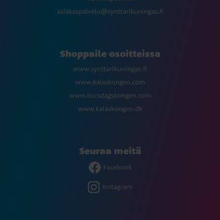
asiakaspalvelu@synttarikuningas.fi
Shoppaile osoitteissa
www.synttarikuningas.fi
www.kalaskungen.com
www.bursdagskongen.com
www.kalaskongen.dk
Seuraa meitä
Facebook
Instagram