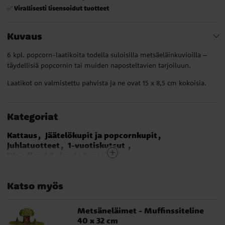
Virallisesti lisensoidut tuotteet
✅
Kuvaus
6 kpl. popcorn-laatikoita todella suloisilla metsäeläinkuvioilla –
täydellisiä popcornin tai muiden naposteltavien tarjoiluun.
Laatikot on valmistettu pahvista ja ne ovat 15 x 8,5 cm kokoisia.
Kategoriat
Kattaus
Jäätelökupit ja popcornkupit
Juhlatuotteet
1-vuotiskutsut
Woodland Animals Synttärit
1-vuotiskutsut Woodland Animals
Kattaus ristiäiset & nimiäiset
Katso myös
Metsäneläimet - Muffinssiteline
40 x 32 cm