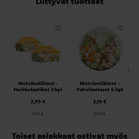
Liittyvät tuotteet
Metsäneläimet -
Metsäneläimet -
Herkkulaatikot 3 kpl
Pahvilautaset 6 kpl
2,99 €
3,19 €
Hinta
:
2,99 €
Hinta
:
3,19 €
OSTA
OSTA
Toiset asiakkaat ostivat myös