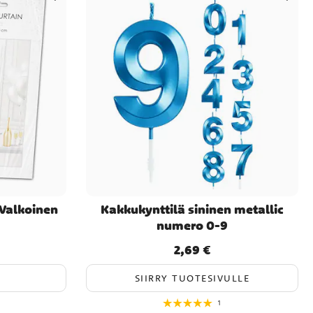
Valkoinen
Kakkukynttilä sininen metallic
numero 0-9
2,69 €
Hinta
:
2,69 €
SIIRRY TUOTESIVULLE
1