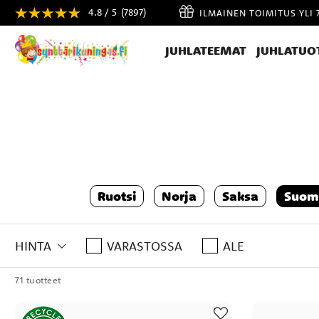
4.8 / 5
(7897)
ILMAINEN TOIMITUS YLI 
JUHLATEEMAT
JUHLATUO
Ruotsi
Norja
Saksa
Suom
HINTA
VARASTOSSA
ALE
71 tuotteet