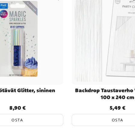
tävät Glitter, sininen
Backdrop Taustaverho 
100 x 240 cm
8,90 €
5,49 €
Hinta
:
8,90 €
Hinta
:
5,49 €
OSTA
OSTA