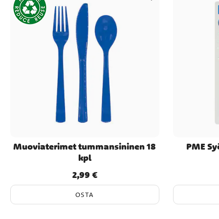
Muoviaterimet tummansininen 18
PME Syö
kpl
2,99 €
Hinta
:
2,99 €
OSTA