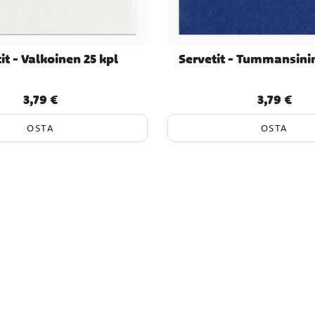
it - Valkoinen 25 kpl
Servetit - Tummansinin
3,79 €
3,79 €
Hinta
:
3,79 €
Hinta
:
3,79 €
OSTA
OSTA