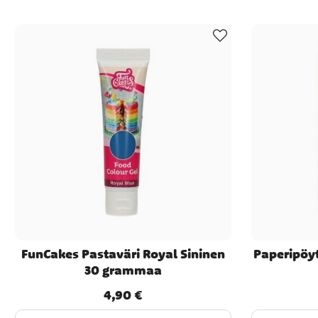
FunCakes Pastaväri Royal Sininen
Paperipöy
30 grammaa
4,90 €
Hinta
:
4,90 €