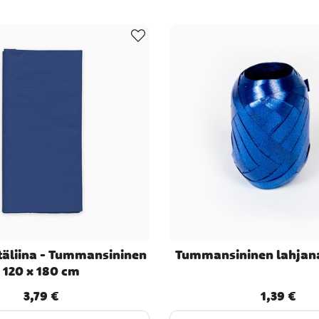
täliina - Tummansininen
Tummansininen lahjan
120 x 180 cm
3,79 €
1,39 €
Hinta
:
3,79 €
Hinta
:
1,39 €