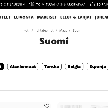
79 € TILAUKSIIN
TOIMITUSAIKA 3-6 ARKIPÄIVÄÄ
30 PÄ
TTEET
LEIVONTA
MAKEISET
LELUT & LAHJAT
JUHLA
Koti
Juhlateemat
Maat
Suomi
Suomi
i
Alankomaat
Tanska
Belgia
Espanja