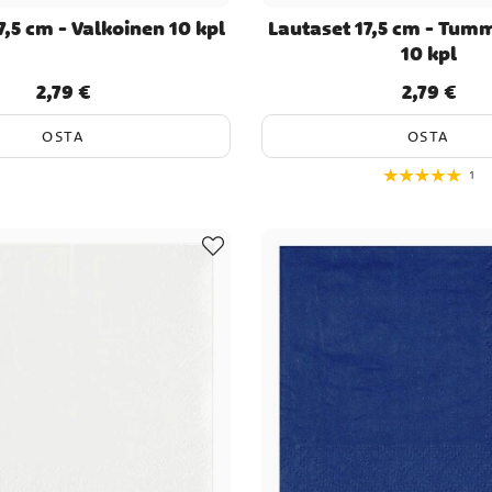
7,5 cm - Valkoinen 10 kpl
Lautaset 17,5 cm - Tum
10 kpl
2,79 €
2,79 €
Hinta
:
2,79 €
Hinta
:
2,79 €
OSTA
OSTA
1