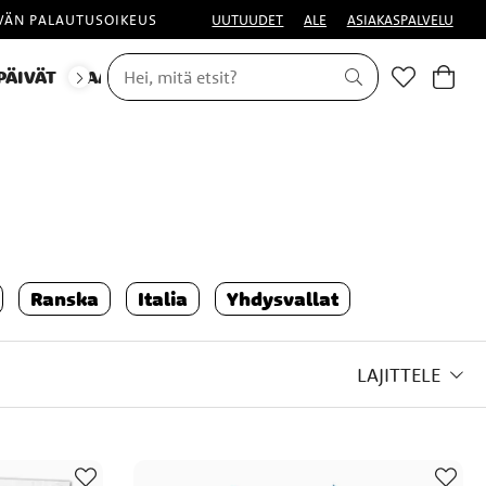
IVÄN PALAUTUSOIKEUS
UUTUUDET
ALE
ASIAKASPALVELU
PÄIVÄT
NAAMIAISET
HALLOWEEN
Ranska
Italia
Yhdysvallat
LAJITTELE