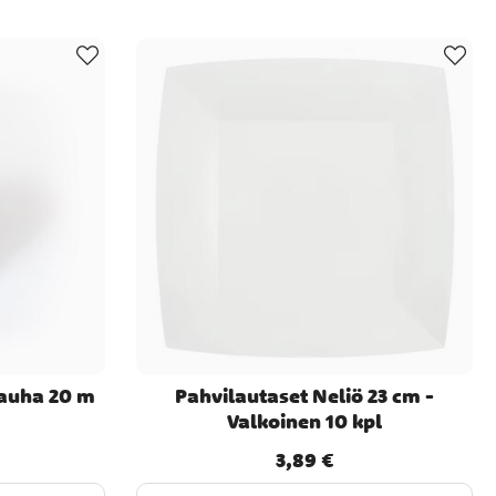
auha 20 m
Pahvilautaset Neliö 23 cm -
Valkoinen 10 kpl
3,89 €
Hinta
:
3,89 €