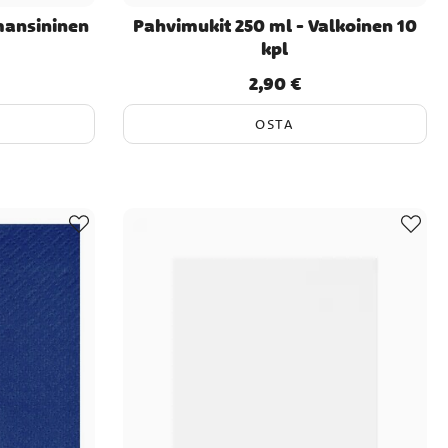
mansininen
Pahvimukit 250 ml - Valkoinen 10
kpl
2,90 €
Hinta
:
2,90 €
OSTA