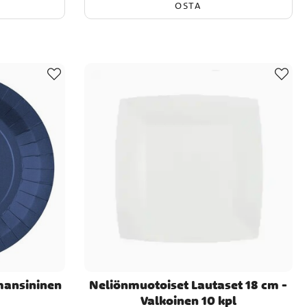
OSTA
mansininen
Neliönmuotoiset Lautaset 18 cm -
Valkoinen 10 kpl