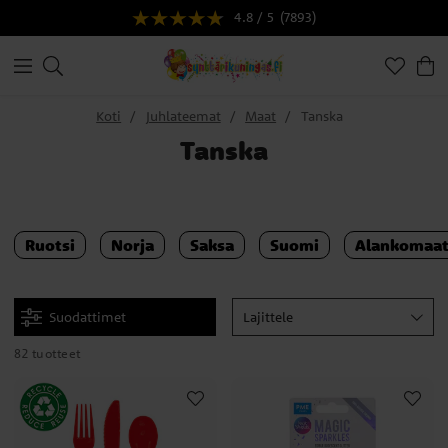
4.8 / 5
(7893)
Koti
Juhlateemat
Maat
Tanska
Tanska
Ruotsi
Norja
Saksa
Suomi
Alankomaa
Suodattimet
Lajittele
82 tuotteet