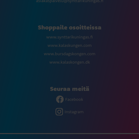
asiakaspalvelu@synttarikuningas.fi
Shoppaile osoitteissa
www.synttarikuningas.fi
www.kalaskungen.com
www.bursdagskongen.com
www.kalaskongen.dk
Seuraa meitä
Facebook
Instagram