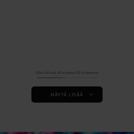
Olet nähnyt 36 tuotetta 82 tuotteesta
NÄYTÄ LISÄÄ