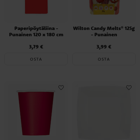
Paperipöytäliina -
Wilton Candy Melts® 125g
Punainen 120 x 180 cm
- Punainen
3,79 €
3,99 €
Hinta
:
3,79 €
Hinta
:
3,99 €
OSTA
OSTA