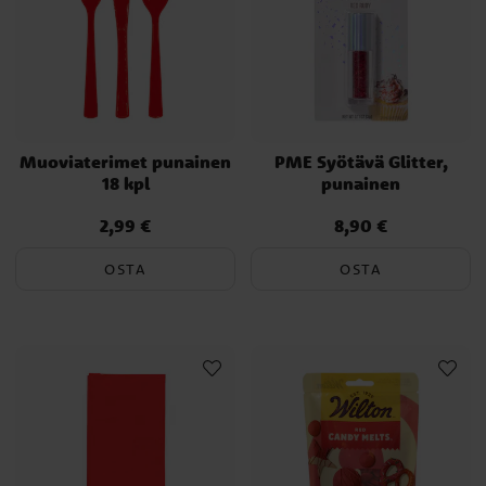
Muoviaterimet punainen
PME Syötävä Glitter,
18 kpl
punainen
2,99 €
8,90 €
Hinta
:
2,99 €
Hinta
:
8,90 €
OSTA
OSTA