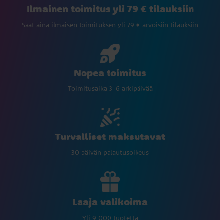
Ilmainen toimitus yli 79 € tilauksiin
Saat aina ilmaisen toimituksen yli 79 € arvoisiin tilauksiin
Nopea toimitus
Toimitusaika 3-6 arkipäivää
Turvalliset maksutavat
30 päivän palautusoikeus
Laaja valikoima
Yli 9 000 tuotetta