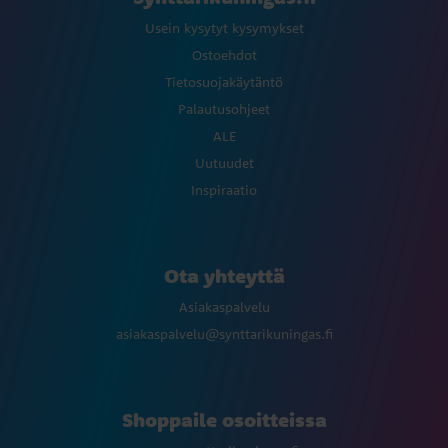
Usein kysytyt kysymykset
Ostoehdot
Tietosuojakäytäntö
Palautusohjeet
ALE
Uutuudet
Inspiraatio
Ota yhteyttä
Asiakaspalvelu
asiakaspalvelu@synttarikuningas.fi
Shoppaile osoitteissa