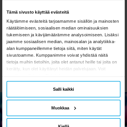
Tämä sivusto käyttää evästeitä
Käytämme evästeitä tarjoamamme sisällön ja mainosten
räätälöimiseen, sosiaalisen median ominaisuuksien
Kaitaliina Kulta 50-
Kullanvärinen
Se
tukemiseen ja kävijämäärämme analysoimiseen. Lisäksi
vuotisjuhlat 5 metriä
kakkukynttilä 80 vuotta
jaamme sosiaalisen median, mainosalan ja analytiikka-
alan kumppaneillemme tietoja siitä, miten käytät
7,90 €
2,90 €
Hinta
:
7,90 €
Hinta
:
2,90 €
sivustoamme. Kumppanimme voivat yhdistää näitä
OSTA
OSTA
tietoja muihin tietoihin, joita olet antanut heille tai joita on
kerätty, kun olet käyttänyt heidän palvelujaan. Voit
muuttaa valintasi milloin tahansa.
Salli kaikki
Muokkaa
Uutiskirje
Kiellä
Tilaa uutiskirjeemme ja osallistu hauskoihin vinkkeihin,