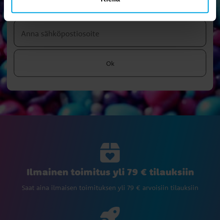
kampanjoihin ja tarjouksiin.
Ok
Ilmainen toimitus yli 79 € tilauksiin
Saat aina ilmaisen toimituksen yli 79 € arvoisiin tilauksiin