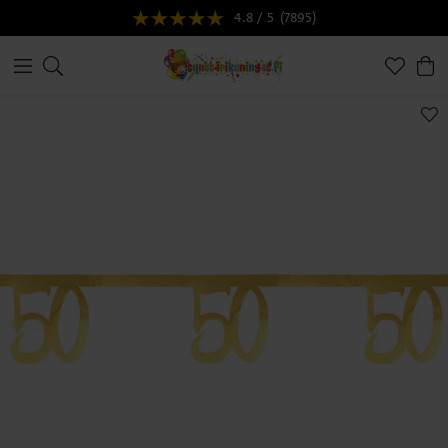
4.8 / 5
(7895)