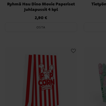
Ryhmä Hau Dino Movie Paperiset
Tietyö
Juhlapussit 4 kpl
2,90 €
Hinta
:
2,90 €
OSTA