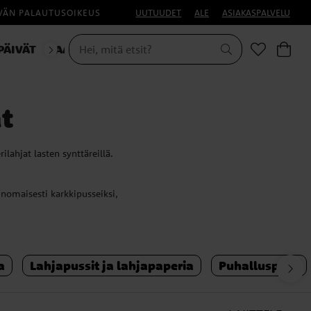
IVÄN PALAUTUSOIKEUS
UUTUUDET
ALE
ASIAKASPALVELU
PÄIVÄT
NAAMIAISET
t
ilahjat lasten synttäreillä.
nomaisesti karkkipusseiksi,
lusta ja lahjojen jakamisesta
a
Lahjapussit ja lahjapaperia
Puhalluspillit