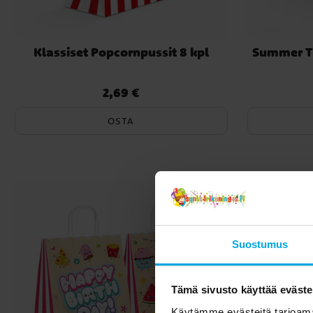
Klassiset Popcornpussit 8 kpl
Summer Ti
2,69 €
Hinta
:
2,69 €
OSTA
Suostumus
Tämä sivusto käyttää eväste
Käytämme evästeitä tarjoama