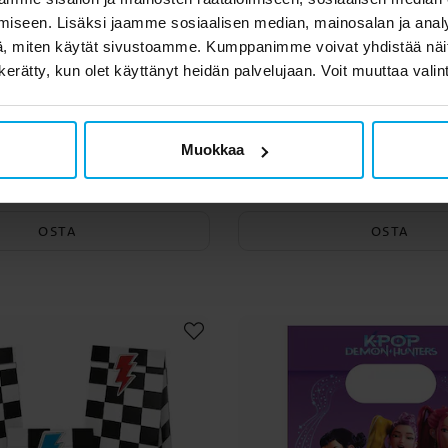
iseen. Lisäksi jaamme sosiaalisen median, mainosalan ja analy
, miten käytät sivustoamme. Kumppanimme voivat yhdistää näitä t
n kerätty, kun olet käyttänyt heidän palvelujaan. Voit muuttaa valin
 Herkkurasiat Traktori
Maatila Popcornrasi
Muokkaa
vaunuilla 3 kpl
2,49 €
2,99 €
Hinta
:
2,49 €
Hinta
:
2,99 €
OSTA
OSTA