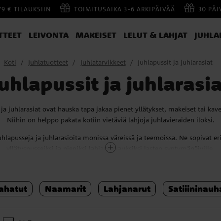
79 € TILAUKSIIN
TOIMITUSAIKA 3-6 ARKIPÄIVÄÄ
30 PÄ
TTEET
LEIVONTA
MAKEISET
LELUT & LAHJAT
JUHLA
Koti
Juhlatuotteet
Juhlatarvikkeet
Juhlapussit ja juhlarasiat
Juhlapussit ja juhlarasia
 ja juhlarasiat ovat hauska tapa jakaa pienet yllätykset, makeiset tai kaver
Niihin on helppo pakata kotiin vietäviä lahjoja juhlavieraiden iloksi.
lapusseja ja juhlarasioita monissa väreissä ja teemoissa. Ne sopivat eri
yllätyspusseiksi ja pieniksi lahjapakkauksiksi lasten syntymäpäiville.
juhla tai suurempi synttäripäivä, juhlapussit ja juhlarasiat tekevät tarjoi
helppoa ja hauskaa.
ahatut
Naamarit
Lahjanarut
Satiiininauh