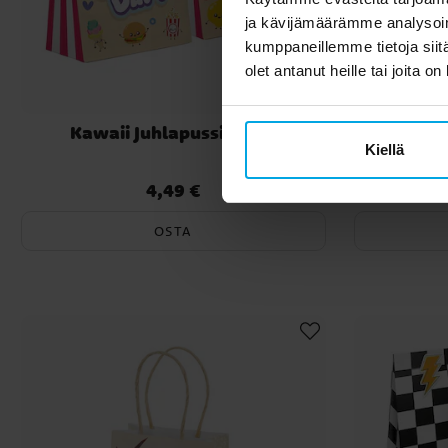
ja kävijämäärämme analysoim
kumppaneillemme tietoja siitä
olet antanut heille tai joita o
Kawaii Juhlapussit 6 kpl
Maatila
Kiellä
4,49 €
Hinta
:
4,49 €
OSTA