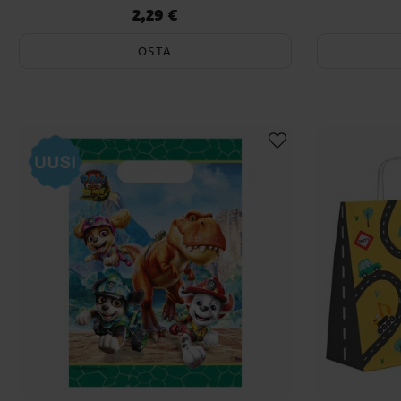
2,29 €
Hinta
:
2,29 €
OSTA