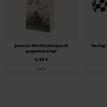
Jurassic World Juhlapussit
Racing 
paperista 6 kpl
4,49 €
Hinta
:
4,49 €
OSTA