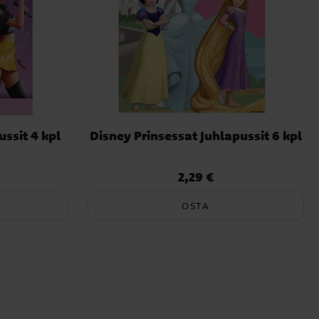
ssit 4 kpl
Disney Prinsessat Juhlapussit 6 kpl
2,29 €
Hinta
:
2,29 €
OSTA