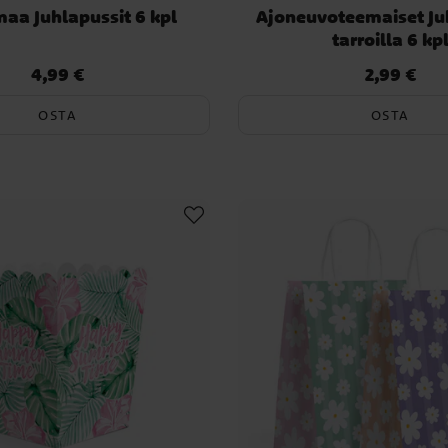
maa Juhlapussit 6 kpl
Ajoneuvoteemaiset Ju
tarroilla 6 kp
4,99 €
2,99 €
Hinta
:
4,99 €
Hinta
:
2,99 €
OSTA
OSTA