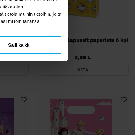
tiikka-alan
ietoja muihin tietoihin, joita
tasi milloin tahansa.
at 6 kpl
Minions Juhlapussit paperista 6 kpl
Salli kaikki
3,89 €
Hinta
:
3,89 €
OSTA