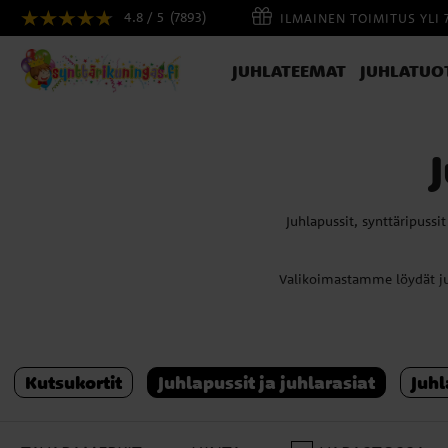
4.8 / 5
(7893)
ILMAINEN TOIMITUS YLI 
JUHLATEEMAT
JUHLATUO
Juhlapussit, synttäripussit
Valikoimastamme löydät juh
Olipa kyseessä pieni lasten 
Kutsukortit
Juhlapussit ja juhlarasiat
Juhl