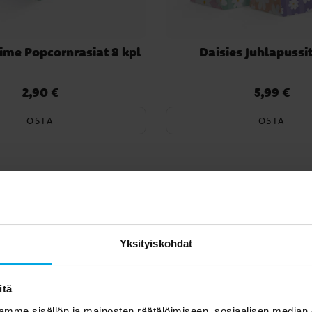
me Popcornrasiat 8 kpl
Daisies Juhlapussit
2,90 €
5,99 €
Hinta
:
2,90 €
Hinta
:
5,99 €
OSTA
OSTA
Yksityiskohdat
itä
mme sisällön ja mainosten räätälöimiseen, sosiaalisen median