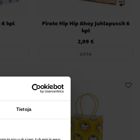
 6 kpl
Pirate Hip Hip Ahoy Juhlapussit 6
kpl
2,99 €
Hinta
:
2,99 €
OSTA
Tietoja
 ominaisuuksien tukemiseen