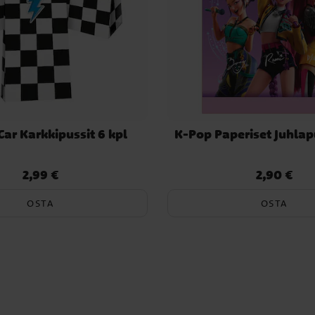
Car Karkkipussit 6 kpl
K-Pop Paperiset Juhlapu
2,99 €
2,90 €
Hinta
:
2,99 €
Hinta
:
2,90 €
OSTA
OSTA