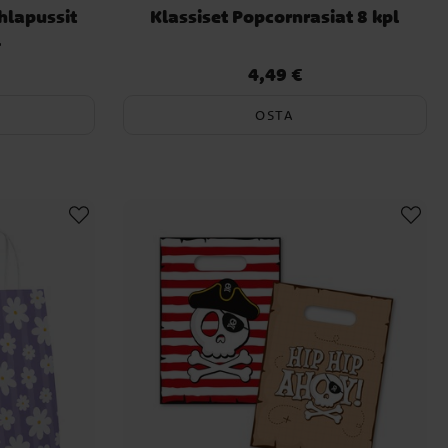
hlapussit
Klassiset Popcornrasiat 8 kpl
l
4,49 €
Hinta
:
4,49 €
OSTA