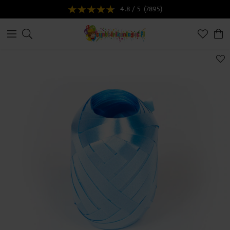
4.8 / 5
(7895)