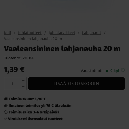
Koti
Juhlatuotteet
Juhlatarvikkeet
Lahjanarut
Vaaleansininen lahjanauha 20 m
Vaaleansininen lahjanauha 20 m
Tuotenro:
20014
Hinta
:
1,39 €
1,39 €
Varastotuote
:
9 kpl
LISÄÄ OSTOSKORIIN
Toimituskulut 5,90 €
🚚
Ilmainen toimitus yli 79 € tilauksiin
🎁
Toimitusaika 3-6 arkipäivää
⏱️
Virallisesti lisensoidut tuotteet
✅