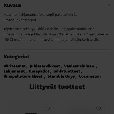
Kuvaus
Klassinen lahjanauha, joka sopii paketteihin ja
ilmapallokoristeisiin.
Täydellinen sekä tyylikkääksi lisäksi lahjapaketointiin että
ilmapallonaruksi juhliin. Naru on 20 metriä pitkä ja 7 mm leveä –
riittää moniin hienoihin rusetteihin ja juhlallisiin koristeisiin.
Kategoriat
Väriteemat
Juhlatarvikkeet
Vaaleansininen
Lahjanarut
Ilmapallot
Juhlatuotteet
Ilmapallotarvikkeet
Stumble Guys
Cocomelon
Liittyvät tuotteet