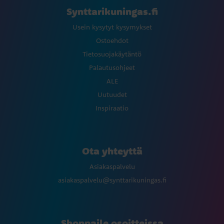
Synttarikuningas.fi
Usein kysytyt kysymykset
Ostoehdot
Tietosuojakäytäntö
Palautusohjeet
ALE
Uutuudet
Inspiraatio
Ota yhteyttä
Asiakaspalvelu
asiakaspalvelu@synttarikuningas.fi
Shoppaile osoitteissa