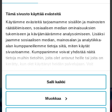
Tämä sivusto käyttää evästeitä
Käytämme evästeitä tarjoamamme sisällön ja mainosten
räätälöimiseen, sosiaalisen median ominaisuuksien
tukemiseen ja kävijämäärämme analysoimiseen. Lisäksi
Ilmapallot - Turkoosi 10
Serpentiinit - Pinkki
P
kpl
P
jaamme sosiaalisen median, mainosalan ja analytiikka-
alan kumppaneillemme tietoja siitä, miten käytät
2,90 €
1,90 €
Hinta
:
2,90 €
Hinta
:
1,90 €
sivustoamme. Kumppanimme voivat yhdistää näitä
tietoja muihin tietoihin, joita olet antanut heille tai joita on
OSTA
OSTA
kerätty, kun olet käyttänyt heidän palvelujaan. Voit
muuttaa valintasi milloin tahansa.
Salli kaikki
Muokkaa
Uutiskirje