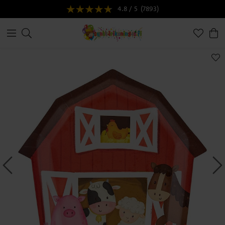
4.8 / 5
(7893)