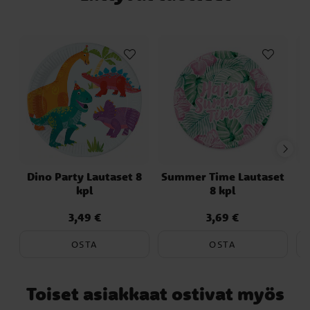
niiden tilavuus on 220 ml.
Dino Party Lautaset 8
Summer Time Lautaset
K
kpl
8 kpl
3,49 €
3,69 €
Hinta
:
3,49 €
Hinta
:
3,69 €
OSTA
OSTA
Toiset asiakkaat ostivat myös