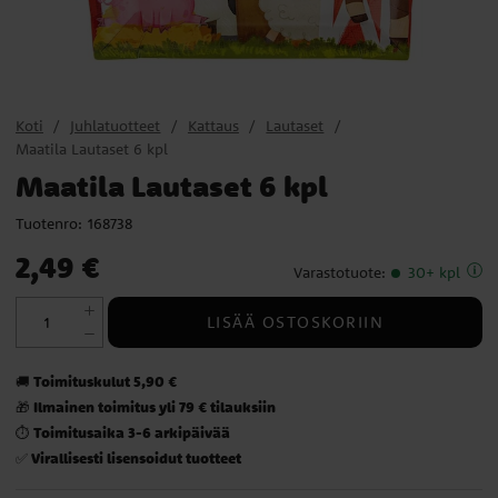
Koti
Juhlatuotteet
Kattaus
Lautaset
Maatila Lautaset 6 kpl
Maatila Lautaset 6 kpl
Tuotenro:
168738
Hinta
:
2,49 €
2,49 €
Varastotuote
:
30+ kpl
LISÄÄ OSTOSKORIIN
Toimituskulut 5,90 €
🚚
Ilmainen toimitus yli 79 € tilauksiin
🎁
Toimitusaika 3-6 arkipäivää
⏱️
Virallisesti lisensoidut tuotteet
✅