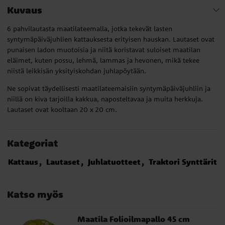
Kuvaus
6 pahvilautasta maatilateemalla, jotka tekevät lasten
syntymäpäiväjuhlien kattauksesta erityisen hauskan. Lautaset ovat
punaisen ladon muotoisia ja niitä koristavat suloiset maatilan
eläimet, kuten possu, lehmä, lammas ja hevonen, mikä tekee
niistä leikkisän yksityiskohdan juhlapöytään.
Ne sopivat täydellisesti maatilateemaisiin syntymäpäiväjuhliin ja
niillä on kiva tarjoilla kakkua, naposteltavaa ja muita herkkuja.
Lautaset ovat kooltaan 20 x 20 cm.
Kategoriat
Kattaus
Lautaset
Juhlatuotteet
Traktori Synttärit
Katso myös
Maatila Folioilmapallo 45 cm