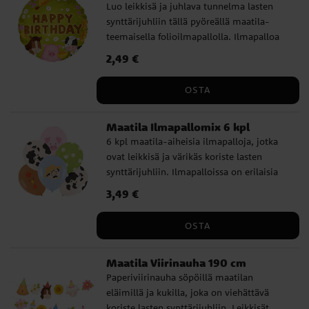
Luo leikkisä ja juhlava tunnelma lasten
synttärijuhliin tällä pyöreällä maatila-
teemaisella folioilmapallolla. Ilmapalloa
koristaa hevonen, sika ja lehmä yhdessä
Hinta
2,49 €
:
2,49 €
kukkien ja tekstin Happy Birthday kanssa,
mikä tekee siitä hienon koristeen maatila-
OSTA
teemaisiin synttärijuhliin. Ilmapallo on 45
cm kokoinen ja sen voi täyttää ilmalla tai
Maatila Ilmapallomix 6 kpl
heliumilla. Siinä on itsesulkeutuva venttiili
6 kpl maatila-aiheisia ilmapalloja, jotka
ja mukana tulee pilli, mikä tekee siitä
ovat leikkisä ja värikäs koriste lasten
helpon täyttää ja käyttää koristeellisena
synttärijuhliin. Ilmapalloissa on erilaisia
yksityiskohtana synttärijuhlissa.
kuvia, kuten lehmä, possu, kana, kukkia ja
Hinta
3,49 €
:
3,49 €
viljelijä, mikä sopii täydellisesti luomaan
juhlavan tunnelman maatila-aiheisiin
OSTA
synttärijuhliin. Ilmapallot ovat täytettyinä
noin 30 cm kokoisia ja ne voidaan täyttää
Maatila Viirinauha 190 cm
ilmalla tai heliumilla.
Paperiviirinauha söpöillä maatilan
eläimillä ja kukilla, joka on viehättävä
koriste lasten synttärijuhliin. Leikkisät