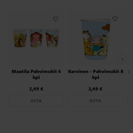
Maatila Pahvimukit 6
Karvinen - Pahvimukit 8
M
kpl
kpl
2,49 €
3,49 €
Hinta
:
2,49 €
Hinta
:
3,49 €
OSTA
OSTA