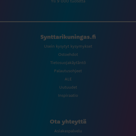
Yli 9 000 tuotetta
Synttarikuningas.fi
Usein kysytyt kysymykset
Ostoehdot
Tietosuojakäytäntö
Palautusohjeet
ALE
Uutuudet
Inspiraatio
Ota yhteyttä
Asiakaspalvelu