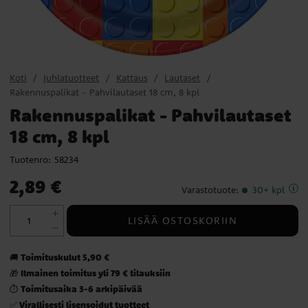
Koti
Juhlatuotteet
Kattaus
Lautaset
Rakennuspalikat - Pahvilautaset 18 cm, 8 kpl
Rakennuspalikat - Pahvilautaset
18 cm, 8 kpl
Tuotenro:
58234
Hinta
:
2,89 €
2,89 €
Varastotuote
:
30+ kpl
LISÄÄ OSTOSKORIIN
Toimituskulut 5,90 €
🚚
Ilmainen toimitus yli 79 € tilauksiin
🎁
Toimitusaika 3-6 arkipäivää
⏱️
Virallisesti lisensoidut tuotteet
✅