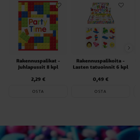
Rakennuspalikat -
Rakennuspalikoita -
R
Juhlapussit 8 kpl
Lasten tatuoinnit 6 kpl
2,29 €
0,49 €
Hinta
:
2,29 €
Hinta
:
0,49 €
OSTA
OSTA