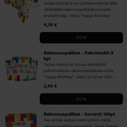
Suojaa pöytää ja luo juhlatunnelmaa tällä
värikkäällä rakennuspalikkakuvioisella
muoviliinalla. Teksti "Happy Birthday"
reunoilla – sopii täydellisesti
Hinta
4,79 €
:
4,79 €
rakennusteemaisiin lasten juhliin.
Muovikangas on kooltaan 137 x 213 cm ja
OSTA
helppo pyyhkiä puhtaaksi juhlien jälkeen.
Rakennuspalikat - Pahvimukit 8
kpl
Tarjoa mehua tai limsaa värikkäistä
pahvimukeista rakennuspalikkakuviolla.
"Happy Birthday" -teksti ja iloiset värit –
ne sopivat täydellisesti
Hinta
2,49 €
:
2,49 €
rakennusteemaisiin lasten juhliin. Mukien
tilavuus on 266 ml ja ovat noin 10 cm
OSTA
korkeita.
Rakennuspalikat - Servetit 16kpl
Tee värikäs kattaus lastenjuhliin näillä
rakennuspalikka-serveteillä. Teksti "Happy