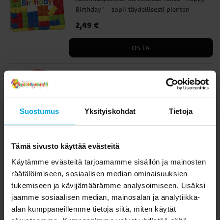
Birthday" – sopii täydellisesti pienten
rakennusfanien syntymäpäiväjuhliin.
Hinta
2,49 €
:
2,49 €
Servetit ovat 2-kerroksisia ja 33 × 33 cm
kokoisia avattuna.
OSTA
Rakennuspalikat - Lautaset 23 cm,
8 kpl
Järjestä värikkäät juhlat näillä
rakennuspalikkakuvioiduilla
Suostumus
Yksityiskohdat
Tietoja
syntymäpäivälautasilla. Teksti "Happy
Birthday" keskellä. Teksti on ympäröity
Hinta
3,49 €
:
3,49 €
palikoilla kaikissa sateenkaaren väreissä,
Tämä sivusto käyttää evästeitä
mikä luo leikkisän ja juhlavan tunnelman.
OSTA
Lautasten halkaisija on noin 23 cm.
Käytämme evästeitä tarjoamamme sisällön ja mainosten
räätälöimiseen, sosiaalisen median ominaisuuksien
tukemiseen ja kävijämäärämme analysoimiseen. Lisäksi
Liittyvät tuotteet
jaamme sosiaalisen median, mainosalan ja analytiikka-
alan kumppaneillemme tietoja siitä, miten käytät