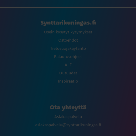
Synttarikuningas.fi
Usein kysytyt kysymykset
Ostoehdot
Tietosuojakäytäntö
Palautusohjeet
ALE
Uutuudet
Inspiraatio
Ota yhteyttä
Asiakaspalvelu
asiakaspalvelu@synttarikuningas.fi