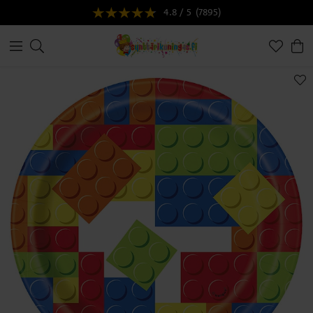
4.8 / 5
(7895)