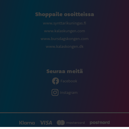
Shoppaile osoitteissa
www.synttarikuningas.fi
www.kalaskungen.com
www.bursdagskongen.com
www.kalaskongen.dk
Seuraa meitä
Facebook
Instagram