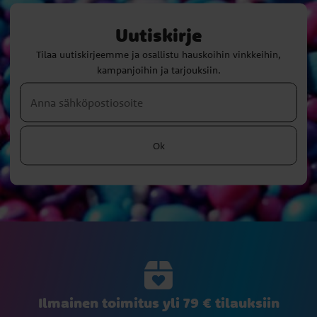
Uutiskirje
Tilaa uutiskirjeemme ja osallistu hauskoihin vinkkeihin,
kampanjoihin ja tarjouksiin.
Ok
Ilmainen toimitus yli 79 € tilauksiin