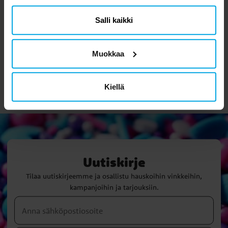
Arvostelut (1)
Salli kaikki
Horicheva I
HI
Muokkaa
3 viikkoa sitten
Kiellä
Verified by Trustvoice
Uutiskirje
Tilaa uutiskirjeemme ja osallistu hauskoihin vinkkeihin,
kampanjoihin ja tarjouksiin.