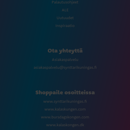
Palautusohjeet
ALE
Uutuudet
Inspiraatio
Ota yhteyttä
Asiakaspalvelu
asiakaspalvelu@synttarikuningas.fi
Shoppaile osoitteissa
www.synttarikuningas.fi
www.kalaskungen.com
www.bursdagskongen.com
www.kalaskongen.dk