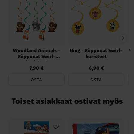
Woodland Animals -
Bing - Riippuvat Swirl-
W
Riippuvat Swirl-
koristeet
koristeet
7,90 €
6,90 €
Hinta
:
7,90 €
Hinta
:
6,90 €
OSTA
OSTA
Toiset asiakkaat ostivat myös