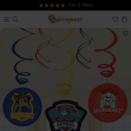
4.8 / 5
(7897)