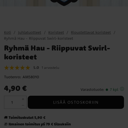
Koti
Juhlatuotteet
Koristeet
Ripustettavat koristeet
Ryhmä Hau - Riippuvat Swirl-koristeet
Ryhmä Hau - Riippuvat Swirl-
koristeet
5.0
1 arvostelu
Tuotenro:
AM58010
Hinta
:
4,90 €
4,90 €
Varastotuote
:
7 kpl
LISÄÄ OSTOSKORIIN
Toimituskulut 5,90 €
🚚
Ilmainen toimitus yli 79 € tilauksiin
🎁