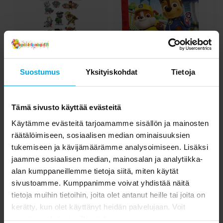
Suostumus
Yksityiskohdat
Tietoja
Ryhmä Hau - Lasten
Ryhmä Hau Rescue
tatuoinnit 12 kpl
Heroes - Servetit 20 kpl
H
2,69 €
3,49 €
Hinta
:
2,69 €
Hinta
:
3,49 €
Tämä sivusto käyttää evästeitä
Käytämme evästeitä tarjoamamme sisällön ja mainosten
OSTA
OSTA
räätälöimiseen, sosiaalisen median ominaisuuksien
tukemiseen ja kävijämäärämme analysoimiseen. Lisäksi
jaamme sosiaalisen median, mainosalan ja analytiikka-
5.0
5
☆
alan kumppaneillemme tietoja siitä, miten käytät
4
☆
3
☆
sivustoamme. Kumppanimme voivat yhdistää näitä
2
☆
tietoja muihin tietoihin, joita olet antanut heille tai joita on
1
☆
1 arvostelu
kerätty, kun olet käyttänyt heidän palvelujaan. Voit
muuttaa valintasi milloin tahansa.