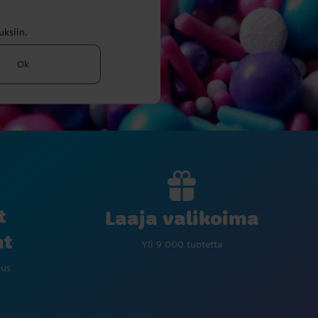
uksiin.
Ok
t
Laaja valikoima
at
Yli 9 000 tuotetta
eus