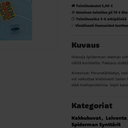
Toimituskulut 5,90 €
🚚
Ilmainen toimitus yli 79 € til
🎁
Toimitusaika 3-6 arkipäivää
⏱️
Virallisesti lisensoidut tuottee
✅
Kuvaus
Hienoja Spiderman-teeman vohve
näillä koristeilla. Pakkaus sisält
Ainesosat: Perunatärkkelys, vesi, 
voi vaikuttaa kielteisesti lasten
eikä maitoproteiinia. Sopii kasvi
Kategoriat
Kakkukuvat
Leivonta
Spiderman Synttärit