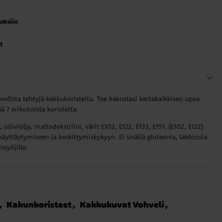
auksiin
t
lista tehtyjä kakkukoristeita. Tee kakustasi kertakaikkisen upea
ää 7 erikokoista koristetta.
oliiviöljy, maltodekstriini, värit E102, E122, E133, E151. (E102, E122)
 käyttäytymiseen ja keskittymiskykyyn. Ei sisällä gluteenia, laktoosia
ssyöjille.
Kakunkoristeet
Kakkukuvat Vohveli