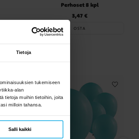
Perhoset 8 kpl
3,47 €
Hinta
:
3,47 €
OSTA
myös
Tietoja
 ominaisuuksien tukemiseen
tiikka-alan
ietoja muihin tietoihin, joita
tasi milloin tahansa.
Salli kaikki