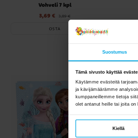
Vohveli 7 kpl
3,69 €
Nykyinen hinta
:
3,69 €
Edellinen hinta
:
3,89 €
3,89 €
OSTA
Toi
Suostumus
Tämä sivusto käyttää eväste
Käytämme evästeitä tarjoama
ja kävijämäärämme analysoim
kumppaneillemme tietoja siitä
olet antanut heille tai joita o
Kiellä