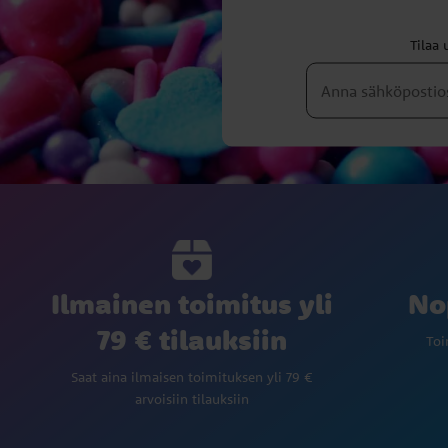
Tilaa 
Ilmainen toimitus yli
No
79 € tilauksiin
Toi
Saat aina ilmaisen toimituksen yli 79 €
arvoisiin tilauksiin