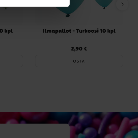
0 kpl
Ilmapallot - Turkoosi 10 kpl
2,90 €
Hinta
:
2,90 €
OSTA