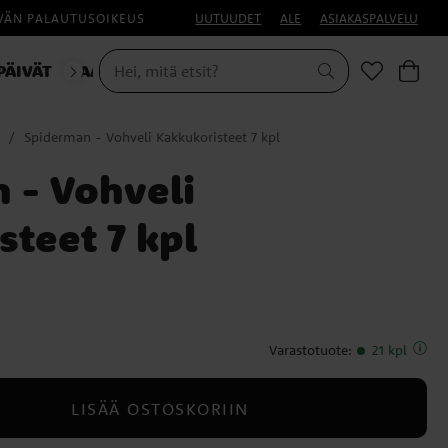
IVÄN PALAUTUSOIKEUS
UUTUUDET
ALE
ASIAKASPALVELU
PÄIVÄT
NAAMIAISET
Spiderman - Vohveli Kakkukoristeet 7 kpl
 - Vohveli
teet 7 kpl
Varastotuote
:
21 kpl
LISÄÄ OSTOSKORIIN