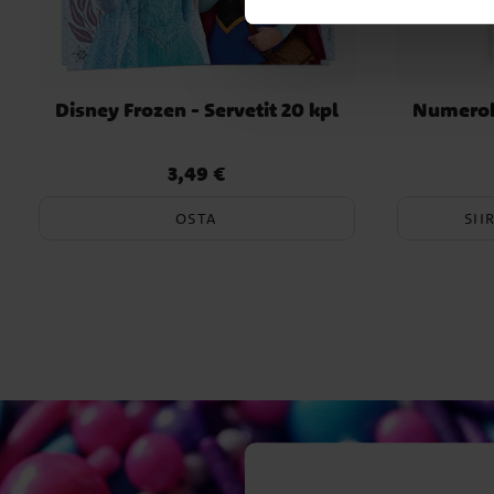
Disney Frozen - Servetit 20 kpl
Numeroky
3,49 €
Hinta
:
3,49 €
OSTA
SII