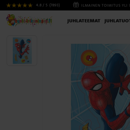
4.8 / 5
(7893)
ILMAINEN TOIMITUS YLI 
JUHLATEEMAT
JUHLATUO