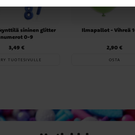
nttilä sininen glitter
Ilmapallot - Vihreä 1
numerot 0-9
3,49 €
2,90 €
Hinta
:
3,49 €
Hinta
:
2,90 €
RRY TUOTESIVULLE
OSTA