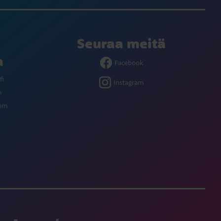
Seuraa meitä
a
Facebook
fi
Instagram
m
com