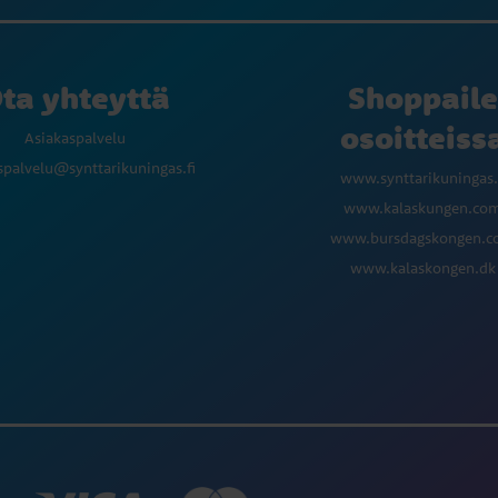
ta yhteyttä
Shoppaile
osoitteiss
Asiakaspalvelu
spalvelu@synttarikuningas.fi
www.synttarikuningas.
www.kalaskungen.co
www.bursdagskongen.
www.kalaskongen.dk