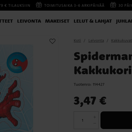
79 € TILAUKSIIN
TOIMITUSAIKA 3-6 ARKIPÄIVÄÄ
30 PÄ
TTEET
LEIVONTA
MAKEISET
LELUT & LAHJAT
JUHLA
Koti
Leivonta
Kakkukuvat
Spiderman
Kakkukoris
Tuotenro:
114427
Hinta
:
3,47 €
3,47 €