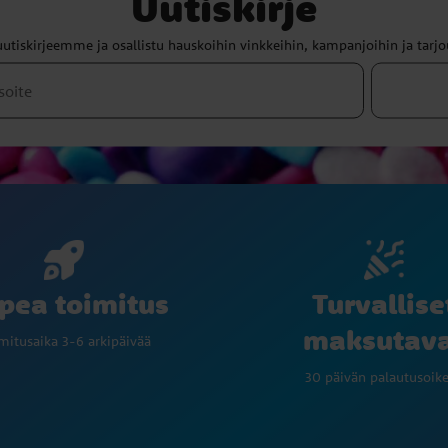
Uutiskirje
uutiskirjeemme ja osallistu hauskoihin vinkkeihin, kampanjoihin ja tarjo
Turvallise
pea toimitus
maksutav
mitusaika 3-6 arkipäivää
30 päivän palautusoik