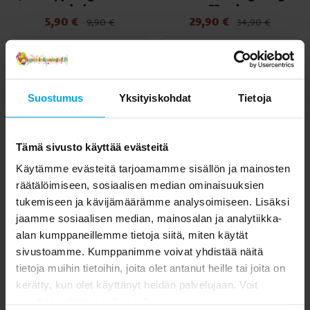
kpl.
72 palaa
5,90 €
29,90 €
Nykyinen hinta
:
Nykyinen hinta
:
9,90 €
34,90 €
5,90 €
Edellinen hinta
:
9,90 €
29,90 €
Edellinen hinta
:
34,90 €
OSTA
OSTA
Suostumus
Yksityiskohdat
Tietoja
Tämä sivusto käyttää evästeitä
Käytämme evästeitä tarjoamamme sisällön ja mainosten
räätälöimiseen, sosiaalisen median ominaisuuksien
tukemiseen ja kävijämäärämme analysoimiseen. Lisäksi
jaamme sosiaalisen median, mainosalan ja analytiikka-
alan kumppaneillemme tietoja siitä, miten käytät
Batman - Rintamerkit 5
Clementoni Palapeli,
sivustoamme. Kumppanimme voivat yhdistää näitä
kpl
Batman Pose 1000 palaa
tietoja muihin tietoihin, joita olet antanut heille tai joita on
kerätty, kun olet käyttänyt heidän palvelujaan. Voit
3,49 €
12,90 €
Hinta
:
3,49 €
Nykyinen hinta
:
19,90 €
12,90 €
Edellinen hinta
:
muuttaa valintasi milloin tahansa.
19,90 €