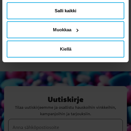
SIIRRY TUOTESIVULLE
OSTA
Salli kaikki
Muokkaa
Olet nähnyt 10 tuotetta 10 tuotteesta
Kiellä
Uutiskirje
Tilaa uutiskirjeemme ja osallistu hauskoihin vinkkeihin,
kampanjoihin ja tarjouksiin.