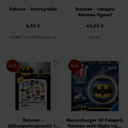
Batman - Korttipakka
Batman - Lamppu
Batman-figuuri
8,90 €
64,90 €
Hinta
:
8,90 €
Hinta
:
64,90 €
SIIRRY TUOTESIVULLE
OSTA
Batman -
Ravensburger 3D Palapeli,
Jääkaappimagneetit 19
Batman with Night Light