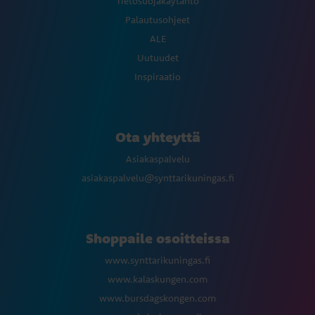
Tietosuojakäytäntö
Palautusohjeet
ALE
Uutuudet
Inspiraatio
Ota yhteyttä
Asiakaspalvelu
asiakaspalvelu@synttarikuningas.fi
Shoppaile osoitteissa
www.synttarikuningas.fi
www.kalaskungen.com
www.bursdagskongen.com