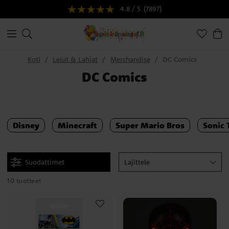
4.8 / 5
(7897)
Koti
Lelut & Lahjat
Merchandise
DC Comics
DC Comics
Disney
Minecraft
Super Mario Bros
Sonic
Suodattimet
Lajittele
10 tuotteet