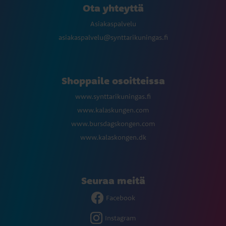
Ota yhteyttä
Asiakaspalvelu
asiakaspalvelu@synttarikuningas.fi
Shoppaile osoitteissa
www.synttarikuningas.fi
www.kalaskungen.com
www.bursdagskongen.com
www.kalaskongen.dk
Seuraa meitä
Facebook
Instagram