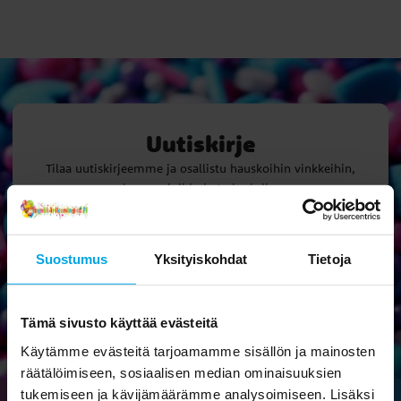
Uutiskirje
Tilaa uutiskirjeemme ja osallistu hauskoihin vinkkeihin,
kampanjoihin ja tarjouksiin.
Suostumus
Yksityiskohdat
Tietoja
Ok
Tämä sivusto käyttää evästeitä
Käytämme evästeitä tarjoamamme sisällön ja mainosten
räätälöimiseen, sosiaalisen median ominaisuuksien
tukemiseen ja kävijämäärämme analysoimiseen. Lisäksi