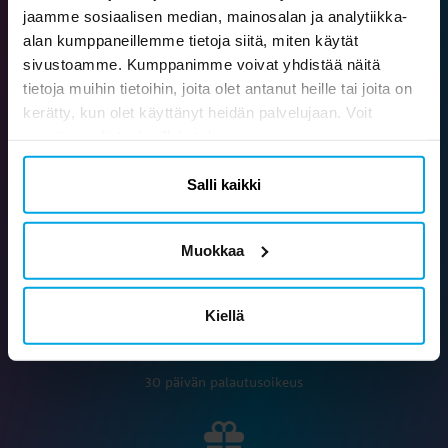
jaamme sosiaalisen median, mainosalan ja analytiikka-
alan kumppaneillemme tietoja siitä, miten käytät
sivustoamme. Kumppanimme voivat yhdistää näitä
Ilmainen toimitus yli 79 € tilauksiin
tietoja muihin tietoihin, joita olet antanut heille tai joita on
kerätty, kun olet käyttänyt heidän palvelujaan. Voit
Saat aina ilmaisen toimituksen yli 79 € arvoisiin tilauksiin
muuttaa valintasi milloin tahansa.
Salli kaikki
Nopea toimitus
Muokkaa
Toimitusaika 3-6 arkipäivää
Kiellä
Turvalliset maksutavat
30 päivän palautusoikeus