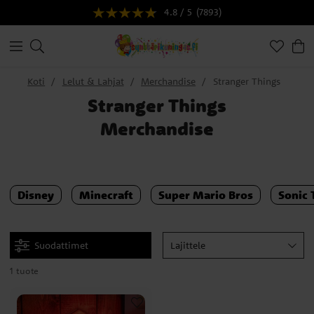
4.8 / 5
(7893)
Koti
Lelut & Lahjat
Merchandise
Stranger Things
Stranger Things
Merchandise
Disney
Minecraft
Super Mario Bros
Sonic
Suodattimet
Lajittele
1 tuote