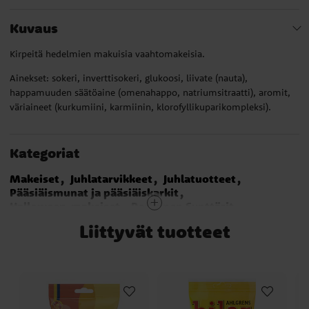
Kuvaus
Kirpeitä hedelmien makuisia vaahtomakeisia.
Ainekset: sokeri, inverttisokeri, glukoosi, liivate (nauta),
happamuuden säätöaine (omenahappo, natriumsitraatti), aromit,
väriaineet (kurkumiini, karmiinin, klorofyllikuparikompleksi).
Kategoriat
Makeiset
Juhlatarvikkeet
Juhlatuotteet
Pääsiäismunat ja pääsiäiskarkit
Halloween-makeiset
Perhonen Synttärit
Sateenkaari Synttärit
Cat Party Synttärit
Liittyvät tuotteet
Biet Maja
Dragon Ball
Karkkipussit
Pääsiäinen
Viinikumi
Juhlakarkit
Stylish Swan Synttärit
Mix it Up Synttärit