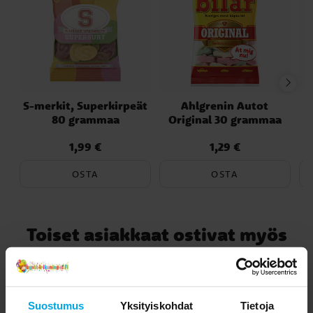
S-merkit, Superkirpeät
Ahlgrenin Autot
80 grammaa
Original 30 grammaa
1,99 €
1,29 €
Hinta
:
1,99 €
Hinta
:
1,29 €
OSTA
OSTA
Toiset asiakkaat ostivat myös
Suostumus
Yksityiskohdat
Tietoja