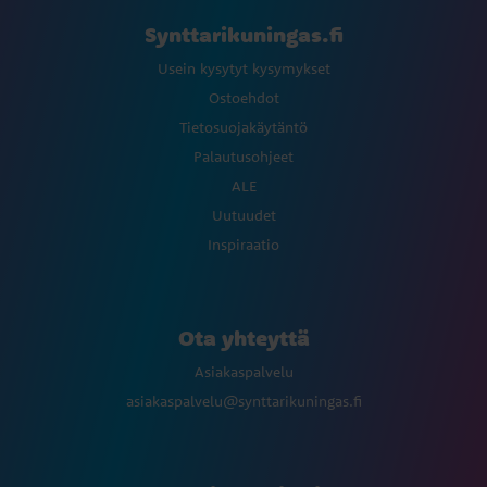
Synttarikuningas.fi
Usein kysytyt kysymykset
Ostoehdot
Tietosuojakäytäntö
Palautusohjeet
ALE
Uutuudet
Inspiraatio
Ota yhteyttä
Asiakaspalvelu
asiakaspalvelu@synttarikuningas.fi