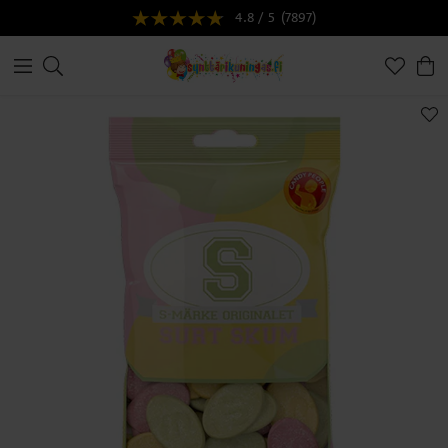
4.8 / 5
(7897)