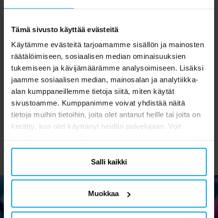
Tämä sivusto käyttää evästeitä
Käytämme evästeitä tarjoamamme sisällön ja mainosten
räätälöimiseen, sosiaalisen median ominaisuuksien
tukemiseen ja kävijämäärämme analysoimiseen. Lisäksi
S-merkit,
Smarties 38 grammaa
jaamme sosiaalisen median, mainosalan ja analytiikka-
Supersalmiakki 80
alan kumppaneillemme tietoja siitä, miten käytät
grammaa
1,99 €
1,49 €
Hinta
:
1,99 €
Hinta
:
1,49 €
sivustoamme. Kumppanimme voivat yhdistää näitä
tietoja muihin tietoihin, joita olet antanut heille tai joita on
OSTA
OSTA
kerätty, kun olet käyttänyt heidän palvelujaan. Voit
muuttaa valintasi milloin tahansa.
Salli kaikki
Muokkaa