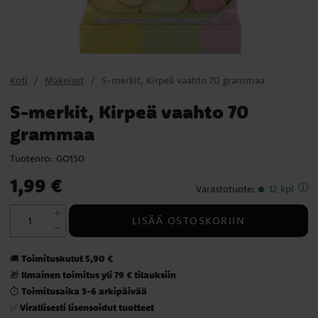
Koti
Makeiset
S-merkit, Kirpeä vaahto 70 grammaa
S-merkit, Kirpeä vaahto 70
grammaa
Tuotenro:
GO150
Hinta
:
1,99 €
1,99 €
Varastotuote
:
12 kpl
LISÄÄ OSTOSKORIIN
Toimituskulut 5,90 €
🚚
Ilmainen toimitus yli 79 € tilauksiin
🎁
Toimitusaika 3-6 arkipäivää
⏱️
Virallisesti lisensoidut tuotteet
✅