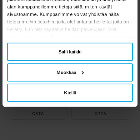
Toiset asiakkaat ostivat myös
alan kumppaneillemme tietoja siitä, miten käytät
sivustoamme. Kumppanimme voivat yhdistää näitä
tietoja muihin tietoihin, joita olet antanut heille tai joita on
kerätty, kun olet käyttänyt heidän palvelujaan. Voit
muuttaa valintasi milloin tahansa.
Salli kaikki
Muokkaa
Serpentiinit - Keltainen
Harry Potter -
Se
Ilmapallot 8 kpl
Kiellä
1,90 €
4,90 €
Hinta
:
1,90 €
Hinta
:
4,90 €
OSTA
OSTA