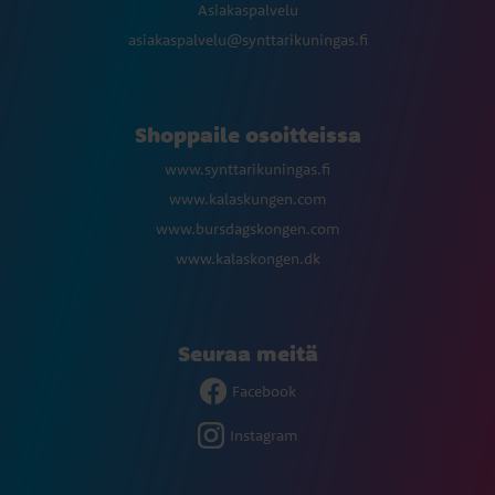
Asiakaspalvelu
asiakaspalvelu@synttarikuningas.fi
Shoppaile osoitteissa
www.synttarikuningas.fi
www.kalaskungen.com
www.bursdagskongen.com
www.kalaskongen.dk
Seuraa meitä
Facebook
Instagram