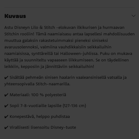
Kuvaus
Astu Disneyn Lilo & Stitch -elokuvan ilkikurisen ja hurmaavan
Stitchin rooliin! Tämä naamiaisasu antaa lapsellesi mahdollisuuden
muuttua galaksin rakastetuimmaksi pieneksi siniseksi
avaruusolennoksi, valmiina vauhdikkaisiin seikkailuihin
naamiaisissa, synttäreillä tai Halloween-juhlissa. Puku on mukava
käyttää ja suunniteltu vapaaseen liikkumiseen. Se on täydellinen
leikkiin, kepposiin ja jännittäviin seikkailuihin!
✔️ Sisältää pehmeän sinisen haalarin vaaleansinisellä vatsalla ja
yhteensopivalla Stitch-naamarilla.
✔️ Materiaali: 100 % polyesteriä
✔️ Sopii 7-8-vuotiaille lapsille (127-136 cm)
✔️ Konepestävä, helppo puhdistaa
✔️ Virallisesti lisensoitu Disney-tuote