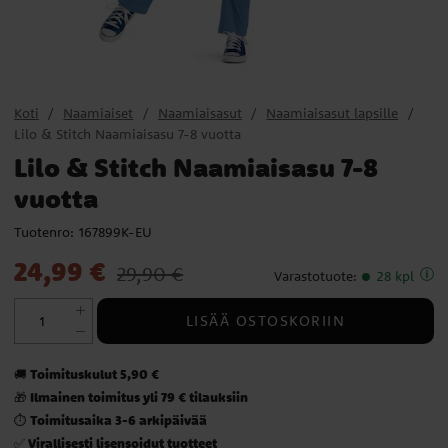
Koti
Naamiaiset
Naamiaisasut
Naamiaisasut lapsille
Lilo & Stitch Naamiaisasu 7-8 vuotta
Lilo & Stitch Naamiaisasu 7-8
vuotta
Tuotenro:
167899K-EU
Nykyinen hinta
:
24,99 €
Edellinen hinta
:
29,90 €
24,99 €
29,90 €
Varastotuote
:
28 kpl
LISÄÄ OSTOSKORIIN
Toimituskulut 5,90 €
🚚
Ilmainen toimitus yli 79 € tilauksiin
🎁
Toimitusaika 3-6 arkipäivää
⏱️
Virallisesti lisensoidut tuotteet
✅