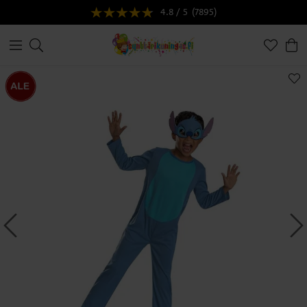
4.8 / 5
(7895)