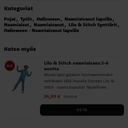
Kategoriat
Pojat
Tytöt
Halloween
Naamiaisasut lapsille
Naamiaiset
Naamiaisasut
Lilo & Stitch Synttärit
Halloween - Naamiaisasut lapsille
Katso myös
Lilo & Stitch naamiaisasu 5-6
vuotta
Muuta lapsi galaksin hurmaavimmaksi
veitikkaksi tällä ihanalla Disneyn Lilo &
Stitch -naamiaisasulla! Täydellinen
naamiaisiin, synttäreille tai Halloweeniin.
Nykyinen hinta
24,99 €
:
24,99 €
Edellinen hinta
:
29,90 €
Mukava haalari tarjoaa täyden
29,90 €
liikkumisvapauden, niin leikki ei koskaan
OSTA
lopu. Anna lapsen astua rakastetun sinisen
avaruusolennon Stitchin rooliin ja luoda
muistoja täynnä kepposia ja seikkailuja! ✔️