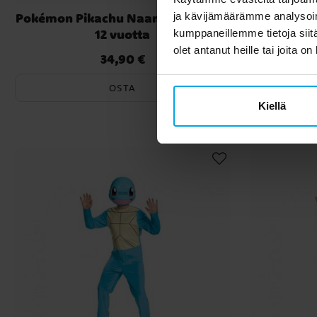
Pokémon Pikachu Naamiaisasu 10-
Pokémon 
ja kävijämäärämme analysoim
12 vuotta
kumppaneillemme tietoja siitä
olet antanut heille tai joita o
34,90 €
Hinta
:
34,90 €
OSTA
Kiellä