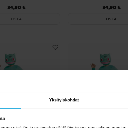
34,90 €
34,90 €
Hinta
:
34,90 €
Hinta
:
34,90 €
OSTA
OSTA
Yksityiskohdat
itä
mme sisällön ja mainosten räätälöimiseen, sosiaalisen median