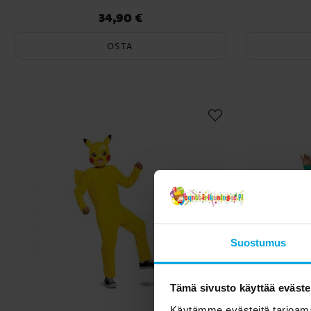
34,90 €
Hinta
:
34,90 €
OSTA
Suostumus
Tämä sivusto käyttää eväste
Käytämme evästeitä tarjoama