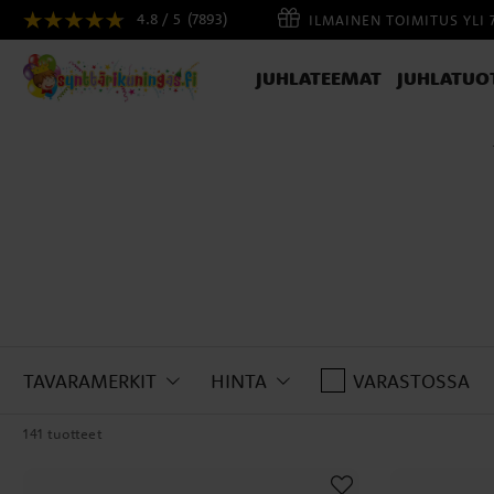
4.8 / 5
(7893)
ILMAINEN TOIMITUS YLI 
JUHLATEEMAT
JUHLATUO
TAVARAMERKIT
HINTA
VARASTOSSA
141 tuotteet