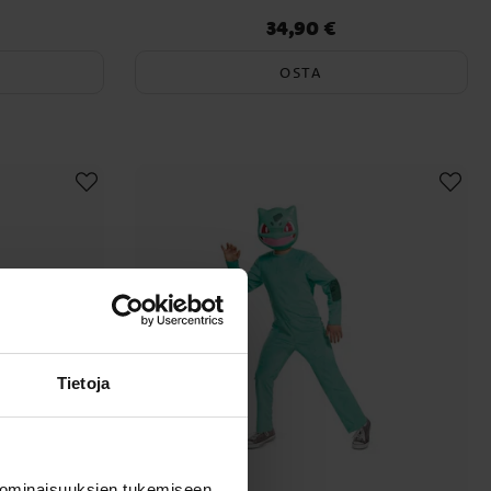
34,90 €
Hinta
:
34,90 €
OSTA
Tietoja
 ominaisuuksien tukemiseen