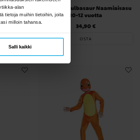
amiaisasu
Pokémon Bulbasaur Naamiaisasu
tiikka-alan
10-12 vuotta
ietoja muihin tietoihin, joita
tasi milloin tahansa.
34,90 €
Hinta
:
34,90 €
OSTA
Salli kaikki