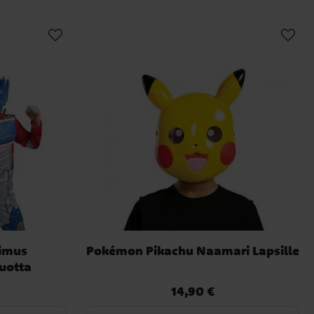
timus
Pokémon Pikachu Naamari Lapsille
uotta
14,90 €
Hinta
:
14,90 €