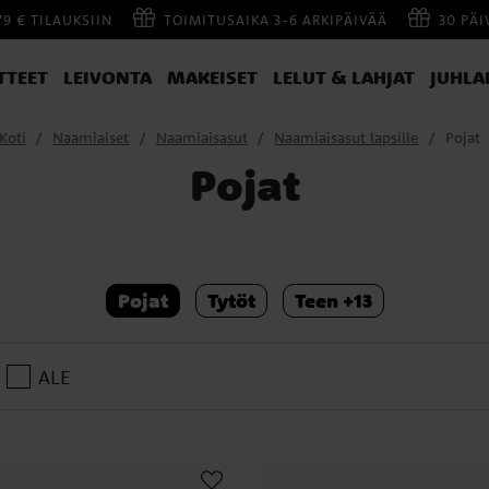
79 € TILAUKSIIN
TOIMITUSAIKA 3-6 ARKIPÄIVÄÄ
30 PÄ
TTEET
LEIVONTA
MAKEISET
LELUT & LAHJAT
JUHLA
Koti
Naamiaiset
Naamiaisasut
Naamiaisasut lapsille
Pojat
Pojat
Pojat
Tytöt
Teen +13
ALE