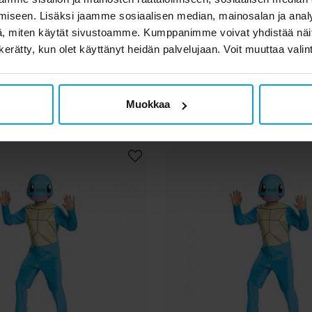
Bulbasaur Naamiaisasu
Pokémon Bulbasaur Na
iseen. Lisäksi jaamme sosiaalisen median, mainosalan ja analy
4-6 vuotta
7-8 vuotta
, miten käytät sivustoamme. Kumppanimme voivat yhdistää näitä t
n kerätty, kun olet käyttänyt heidän palvelujaan. Voit muuttaa valin
34,90 €
34,90 €
Hinta
:
34,90 €
Hinta
:
34,90 €
OSTA
OSTA
Muokkaa