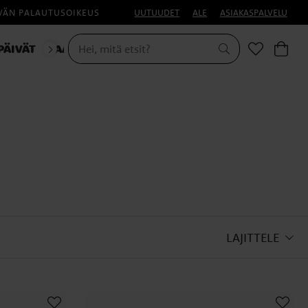
IVÄN PALAUTUSOIKEUS
UUTUUDET
ALE
ASIAKASPALVELU
PÄIVÄT
NAAMIAISET
LAJITTELE