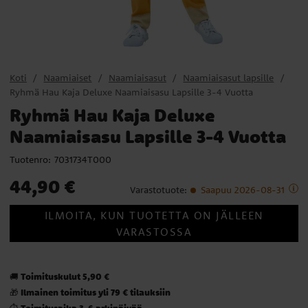
Koti
Naamiaiset
Naamiaisasut
Naamiaisasut lapsille
Ryhmä Hau Kaja Deluxe Naamiaisasu Lapsille 3-4 Vuotta
Ryhmä Hau Kaja Deluxe
Naamiaisasu Lapsille 3-4 Vuotta
Tuotenro:
7031734T000
Hinta
:
44,90 €
44,90 €
Varastotuote
:
Saapuu 2026-08-31
ILMOITA, KUN TUOTETTA ON JÄLLEEN
VARASTOSSA
Toimituskulut 5,90 €
🚚
Ilmainen toimitus yli 79 € tilauksiin
🎁
Toimitusaika 3-6 arkipäivää
⏱️