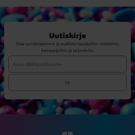
Uutiskirje
Tilaa uutiskirjeemme ja osallistu hauskoihin vinkkeihin,
kampanjoihin ja tarjouksiin.
Ok