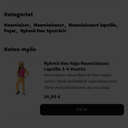
Kategoriat
Naamiaiset
Naamiaisasut
Naamiaisasut lapsille
Pojat
Ryhmä Hau Synttärit
Katso myös
Ryhmä Hau Kaja Naamiaisasu
Lapsille 3-4 Vuotta
Anna lapsen astua Ryhmä Haun Kajan
rooliin tässä värikkäässä naamiaisasussa!
Tämä yksityiskohtainen asu muuttaa
lapsen hetkessä rohkeaksi ja
Hinta
24,90 €
:
24,90 €
seikkailunhaluiseksi lentäjäpennuksi. Asu
sopii täydellisesti lastenkutsuille,
OSTA
naamiaisiin, Halloweeniin tai
vauhdikkaisiin Ryhmä Hau -tehtäviin
kotona. Asussa on painettuja