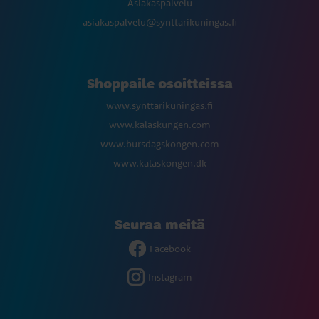
Asiakaspalvelu
asiakaspalvelu@synttarikuningas.fi
Shoppaile osoitteissa
www.synttarikuningas.fi
www.kalaskungen.com
www.bursdagskongen.com
www.kalaskongen.dk
Seuraa meitä
Facebook
Instagram