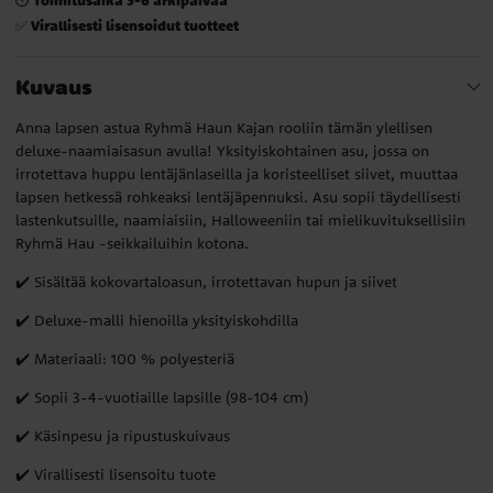
Virallisesti lisensoidut tuotteet
✅
Kuvaus
Anna lapsen astua Ryhmä Haun Kajan rooliin tämän ylellisen
deluxe-naamiaisasun avulla! Yksityiskohtainen asu, jossa on
irrotettava huppu lentäjänlaseilla ja koristeelliset siivet, muuttaa
lapsen hetkessä rohkeaksi lentäjäpennuksi. Asu sopii täydellisesti
lastenkutsuille, naamiaisiin, Halloweeniin tai mielikuvituksellisiin
Ryhmä Hau -seikkailuihin kotona.
✔️ Sisältää kokovartaloasun, irrotettavan hupun ja siivet
✔️ Deluxe-malli hienoilla yksityiskohdilla
✔️ Materiaali: 100 % polyesteriä
✔️ Sopii 3-4-vuotiaille lapsille (98-104 cm)
✔️ Käsinpesu ja ripustuskuivaus
✔️ Virallisesti lisensoitu tuote