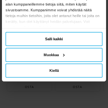
alan kumppaneillemme tietoja siitä, miten käytät
sivustoamme. Kumppanimme voivat yhdistää näitä
tietoja muihin tietoihin, joita olet antanut heille tai joita on
kerätty, kun olet käyttänyt heidän palvelujaan. Voit
muuttaa valintasi milloin tahansa.
Salli kaikki
Muokkaa
Juhlarasia - Valkoinen
Juhlarasia - Kulta
Kiellä
0,89 €
0,89 €
Hinta
:
0,89 €
Hinta
:
0,89 €
OSTA
OSTA