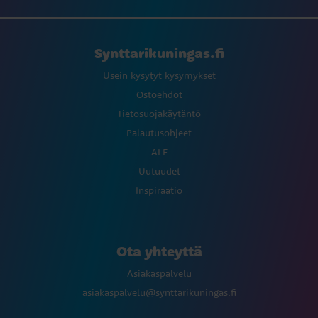
Synttarikuningas.fi
Usein kysytyt kysymykset
Ostoehdot
Tietosuojakäytäntö
Palautusohjeet
ALE
Uutuudet
Inspiraatio
Ota yhteyttä
Asiakaspalvelu
asiakaspalvelu@synttarikuningas.fi