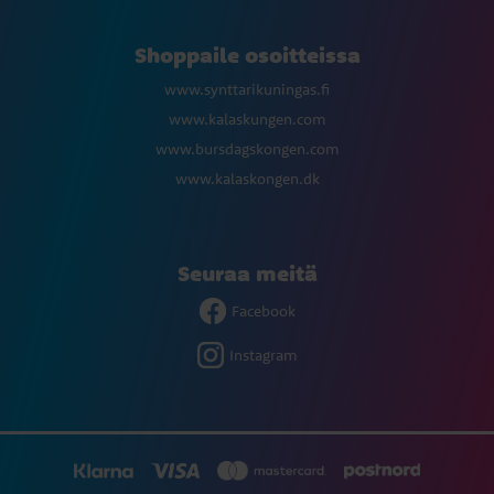
Shoppaile osoitteissa
www.synttarikuningas.fi
www.kalaskungen.com
www.bursdagskongen.com
www.kalaskongen.dk
Seuraa meitä
Facebook
Instagram