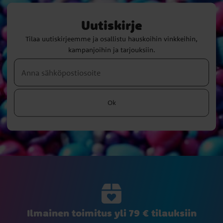
Uutiskirje
Tilaa uutiskirjeemme ja osallistu hauskoihin vinkkeihin,
kampanjoihin ja tarjouksiin.
Ok
Ilmainen toimitus yli 79 € tilauksiin