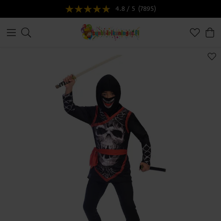
4.8 / 5
(7895)