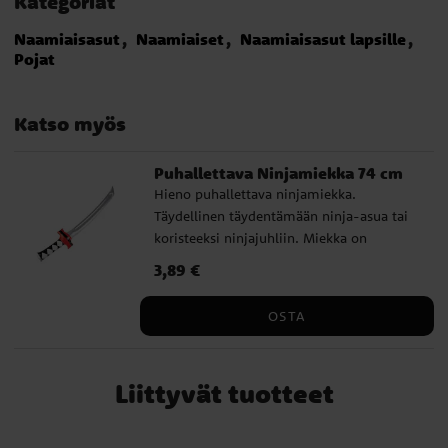
Kategoriat
Naamiaisasut
Naamiaiset
Naamiaisasut lapsille
Pojat
Katso myös
Puhallettava Ninjamiekka 74 cm
Hieno puhallettava ninjamiekka.
Täydellinen täydentämään ninja-asua tai
koristeeksi ninjajuhliin. Miekka on
täytettynä noin 74 cm pitkä ja se on
Hinta
3,89 €
:
3,89 €
helpoin täyttää tavallisella ilmalla.
OSTA
Liittyvät tuotteet