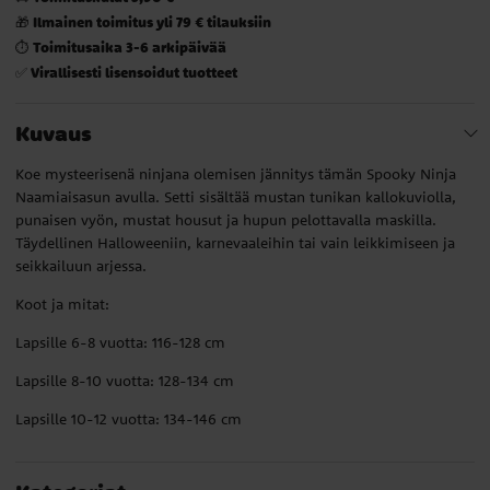
Ilmainen toimitus yli 79 € tilauksiin
🎁
Toimitusaika 3-6 arkipäivää
⏱️
Virallisesti lisensoidut tuotteet
✅
Kuvaus
Koe mysteerisenä ninjana olemisen jännitys tämän Spooky Ninja
Naamiaisasun avulla. Setti sisältää mustan tunikan kallokuviolla,
punaisen vyön, mustat housut ja hupun pelottavalla maskilla.
Täydellinen Halloweeniin, karnevaaleihin tai vain leikkimiseen ja
seikkailuun arjessa.
Koot ja mitat:
Lapsille 6-8 vuotta: 116-128 cm
Lapsille 8-10 vuotta: 128-134 cm
Lapsille 10-12 vuotta: 134-146 cm