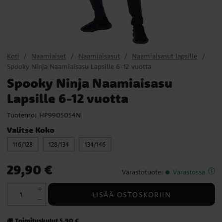
Koti
Naamiaiset
Naamiaisasut
Naamiaisasut lapsille
Spooky Ninja Naamiaisasu Lapsille 6-12 vuotta
Spooky Ninja Naamiaisasu
Lapsille 6-12 vuotta
Tuotenro:
HP9905054N
Valitse Koko
116/128
128/134
134/146
Hinta
:
29,90 €
29,90 €
Varastotuote
:
Varastossa
LISÄÄ OSTOSKORIIN
Toimituskulut 5,90 €
🚚