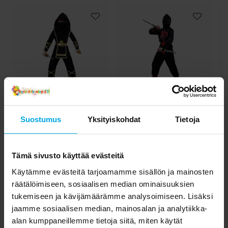
Ninja Gold Naamiaisasu
Ninja Naamiaisasu
Sp
Lapsille 7-12 vuotta
Lapsille 5-9 vuotta
Suostumus
Yksityiskohdat
Tietoja
26,90 €
21,90 €
Hinta
:
26,90 €
Hinta
:
21,90 €
Tämä sivusto käyttää evästeitä
SIIRRY TUOTESIVULLE
SIIRRY TUOTESIVULLE
Käytämme evästeitä tarjoamamme sisällön ja mainosten
räätälöimiseen, sosiaalisen median ominaisuuksien
Toiset asiakkaat ostivat myös
tukemiseen ja kävijämäärämme analysoimiseen. Lisäksi
jaamme sosiaalisen median, mainosalan ja analytiikka-
alan kumppaneillemme tietoja siitä, miten käytät