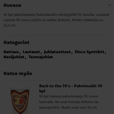
Kuvaus
10 kpl pahvilautasia ihastuttavalls retrotyylillä 70-luvulta. Lautaset
sopivat 70-luvun juhliin ja vaikka diskoon. Niiden halkaisija on
22,5 cm.
Kategoriat
Kattaus
Lautaset
Juhlatuotteet
Disco Synttärit
Kesäjuhlat
Teemajuhlat
Katso myös
Back to the 70's - Pahvimukit 10
kpl
10 kpl hienoja pahvimukeja 70-luvun
teemalla. Ne ovat hienoja diskoon tai
teemajuhliin. Mukit ovat noin 10 cm
korkeita ja niiden tilavuus on 270 ml.