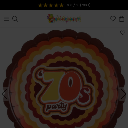
4.8 / 5
(7893)