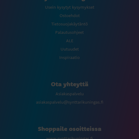
Usein kysytyt kysymykset
Ostoehdot
Tietosuojakäytäntö
Palautusohjeet
ALE
Uutuudet
Inspiraatio
Ota yhteyttä
Asiakaspalvelu
asiakaspalvelu@synttarikuningas.fi
Shoppaile osoitteissa
www.synttarikuningas.fi