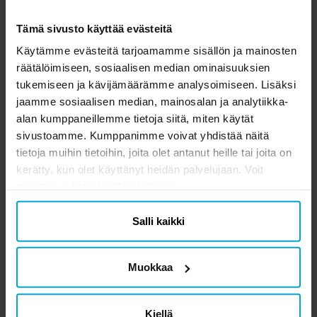
Tämä sivusto käyttää evästeitä
Käytämme evästeitä tarjoamamme sisällön ja mainosten
räätälöimiseen, sosiaalisen median ominaisuuksien
tukemiseen ja kävijämäärämme analysoimiseen. Lisäksi
Back to the 80's -
Disco - Lautaset, 18 cm
D
Lautaset 10-pakkaus
6 kpl
jaamme sosiaalisen median, mainosalan ja analytiikka-
alan kumppaneillemme tietoja siitä, miten käytät
3,79 €
2,89 €
Hinta
:
3,79 €
Hinta
:
2,89 €
sivustoamme. Kumppanimme voivat yhdistää näitä
tietoja muihin tietoihin, joita olet antanut heille tai joita on
OSTA
OSTA
kerätty, kun olet käyttänyt heidän palvelujaan. Voit
muuttaa valintasi milloin tahansa.
Toiset asiakkaat ostivat myös
Salli kaikki
Muokkaa
Kiellä