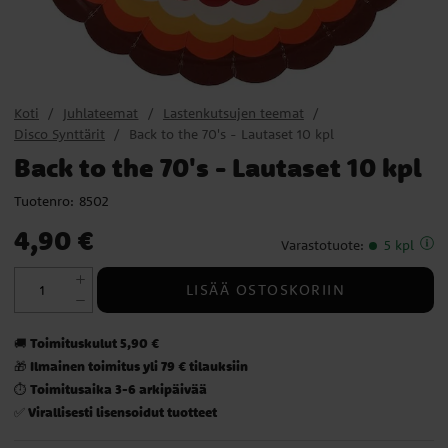
Koti
Juhlateemat
Lastenkutsujen teemat
Disco Synttärit
Back to the 70's - Lautaset 10 kpl
Back to the 70's - Lautaset 10 kpl
Tuotenro:
8502
Hinta
:
4,90 €
4,90 €
Varastotuote
:
5 kpl
LISÄÄ OSTOSKORIIN
Toimituskulut 5,90 €
🚚
Ilmainen toimitus yli 79 € tilauksiin
🎁
Toimitusaika 3-6 arkipäivää
⏱️
Virallisesti lisensoidut tuotteet
✅