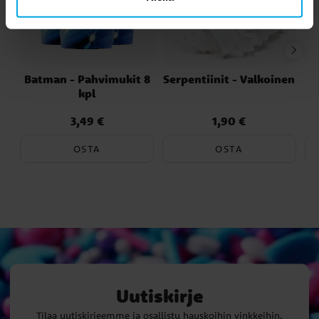
Batman - Pahvimukit 8
Serpentiinit - Valkoinen
kpl
3,49 €
1,90 €
Hinta
:
3,49 €
Hinta
:
1,90 €
OSTA
OSTA
Uutiskirje
Tilaa uutiskirjeemme ja osallistu hauskoihin vinkkeihin,