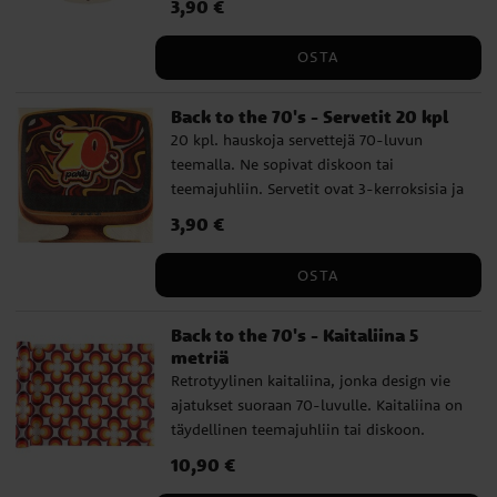
Hinta
3,90 €
:
3,90 €
OSTA
Back to the 70's - Servetit 20 kpl
20 kpl. hauskoja servettejä 70-luvun
teemalla. Ne sopivat diskoon tai
teemajuhliin. Servetit ovat 3-kerroksisia ja
noin 33 x 33 cm kokoisia avattuna.
Hinta
3,90 €
:
3,90 €
OSTA
Back to the 70's - Kaitaliina 5
metriä
Retrotyylinen kaitaliina, jonka design vie
ajatukset suoraan 70-luvulle. Kaitaliina on
täydellinen teemajuhliin tai diskoon.
Tämä kaitaliina toimitetaan kätevästi
Hinta
10,90 €
:
10,90 €
rullana. Se on 30 cm leveä ja 5 metriä