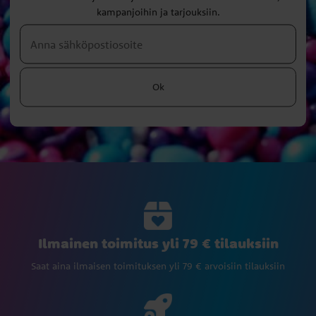
kampanjoihin ja tarjouksiin.
Ok
Ilmainen toimitus yli 79 € tilauksiin
Saat aina ilmaisen toimituksen yli 79 € arvoisiin tilauksiin