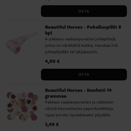
Kutsukorttien koko on noin 7,5 x 14 cm
taitettuna, ja pakkaus sisältää myös 8
OSTA
vaaleanpunaista kirjekuorta.
Beautiful Horses - Puhalluspillit 8
kpl
8-pakkaus vaaleanpunaisia juhlapillejä,
joissa on värikkäitä kukkia. Hauskaa lisä
juhlapöytään tai lahjakassiin.
Hinta
4,90 €
:
4,90 €
OSTA
Beautiful Horses - Konfetti 14
grammaa
Pakkaus vaaleanpunaisen ja valkoisen
värisiä hevosaiheisia paperikonfetteja.
Upea koriste ripoteltavaksi pöydälle
hevosaiheisiin juhliin. Pakkaus sisältää 14
Hinta
3,49 €
:
3,49 €
grammaa.