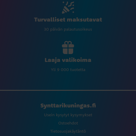
Turvalliset maksutavat
30 päivän palautusoikeus
Laaja valikoima
Yli 9 000 tuotetta
Synttarikuningas.fi
Usein kysytyt kysymykset
Ostoehdot
Tietosuojakäytäntö