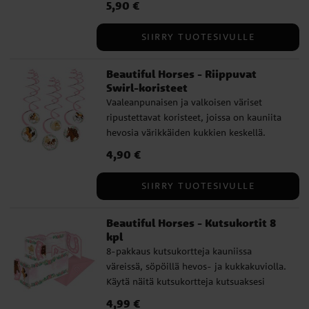
Hinta
5,90 €
:
5,90 €
pituus on noin 1,4 metriä.
SIIRRY TUOTESIVULLE
Beautiful Horses - Riippuvat
Swirl-koristeet
Vaaleanpunaisen ja valkoisen väriset
ripustettavat koristeet, joissa on kauniita
hevosia värikkäiden kukkien keskellä.
Koristele juhlatila näillä hevosaiheisia
Hinta
4,90 €
:
4,90 €
juhlia varten. Pakkaus sisältää 6 koristetta,
jotka ovat noin 60 cm pitkiä ja joiden
SIIRRY TUOTESIVULLE
halkaisija on noin 13 cm.
Beautiful Horses - Kutsukortit 8
kpl
8-pakkaus kutsukortteja kauniissa
väreissä, söpöillä hevos- ja kukkakuviolla.
Käytä näitä kutsukortteja kutsuaksesi
ystäväsi hauskoihin hevosaiheisiin juhliin.
Hinta
4,99 €
:
4,99 €