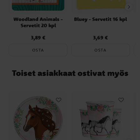
Woodland Animals -
Bluey - Servetit 16 kpl
L
Servetit 20 kpl
3,89 €
3,69 €
Hinta
:
3,89 €
Hinta
:
3,69 €
OSTA
OSTA
Toiset asiakkaat ostivat myös