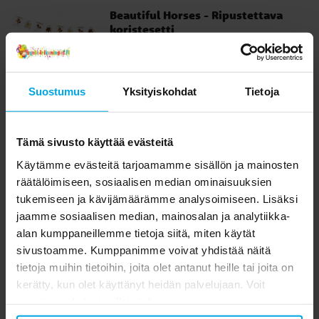
Beautiful Horses - Ripustettava
koristesetti
Todella kaunis koristesetti hevosteemalla.
Täydellinen lisä huoneen sisustukseen
hevosteemaisiin juhliin. Pakkaus sisältää
noin 4 metriä pitkän lippuviirin, sekä 3kpl
Suostumus
Yksityiskohdat
Tietoja
Hinta
14,90 €
:
14,90 €
koristekuita, joiden halkaisija on noin
40cm.
SIIRRY TUOTESIVULLE
Tämä sivusto käyttää evästeitä
Käytämme evästeitä tarjoamamme sisällön ja mainosten
Beautiful Horses - Kakkukynttilä
räätälöimiseen, sosiaalisen median ominaisuuksien
11,5 cm
Kaunis hevosteemainen kakkukynttilä.
tukemiseen ja kävijämäärämme analysoimiseen. Lisäksi
Täydellinen koriste hevosaiheisten juhlien
jaamme sosiaalisen median, mainosalan ja analytiikka-
kakkuun. Kakkukynttilä on noin 11,5cm
alan kumppaneillemme tietoja siitä, miten käytät
korkea.
sivustoamme. Kumppanimme voivat yhdistää näitä
Hinta
4,90 €
:
4,90 €
tietoja muihin tietoihin, joita olet antanut heille tai joita on
kerätty, kun olet käyttänyt heidän palvelujaan. Voit
OSTA
muuttaa valintasi milloin tahansa.