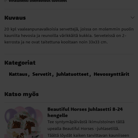
Virallisesti lisensoidut tuotteet
✅
Kuvaus
20 kpl vaaleanpunavalkoisia servettejä, joissa on molemmin puolin
kauniita hevosia ja reunoilla värikkäitä kukkia. Serveteissä on 2-
kerrosta ja ne ovat taitettuna kooltaan noin 33x33 cm.
Kategoriat
Kattaus
Servetit
Juhlatuotteet
Hevossynttärit
Katso myös
Beautiful Horses Juhlasetti 8-24
hengelle
Tee syntymäpäivästä ikimuistoinen tällä
upealla Beautiful Horses -juhlasetillä.
Täältä löydät kaiken tarvittavan kauniiseen