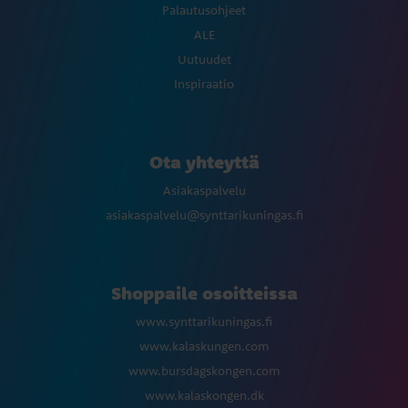
Palautusohjeet
ALE
Uutuudet
Inspiraatio
Ota yhteyttä
Asiakaspalvelu
asiakaspalvelu@synttarikuningas.fi
Shoppaile osoitteissa
www.synttarikuningas.fi
www.kalaskungen.com
www.bursdagskongen.com
www.kalaskongen.dk