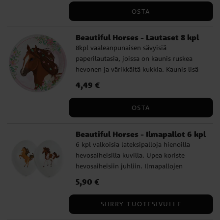
OSTA
Beautiful Horses - Lautaset 8 kpl
8kpl vaaleanpunaisen sävyisiä
paperilautasia, joissa on kaunis ruskea
hevonen ja värikkäitä kukkia. Kaunis lisä
hevosaiheisten juhlien kattaukseen.
Hinta
4,49 €
:
4,49 €
Lautasten halkaisija on noin 23 cm.
OSTA
Beautiful Horses - Ilmapallot 6 kpl
6 kpl valkoisia lateksipalloja hienoilla
hevosaiheisilla kuvilla. Upea koriste
hevosaiheisiin juhliin. Ilmapallojen
halkaisija on täytettynä 27,5 cm. Pallot voi
Hinta
5,90 €
:
5,90 €
täyttää ilmalla tai heliumilla.
Suosittelemme ilmapallopumpun käyttöä.
SIIRRY TUOTESIVULLE