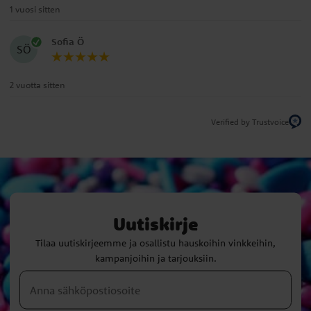
1 vuosi sitten
Sofia Ö
SÖ
2 vuotta sitten
Verified by Trustvoice
Uutiskirje
Tilaa uutiskirjeemme ja osallistu hauskoihin vinkkeihin,
kampanjoihin ja tarjouksiin.