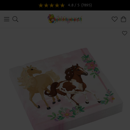
4.8 / 5
(7895)