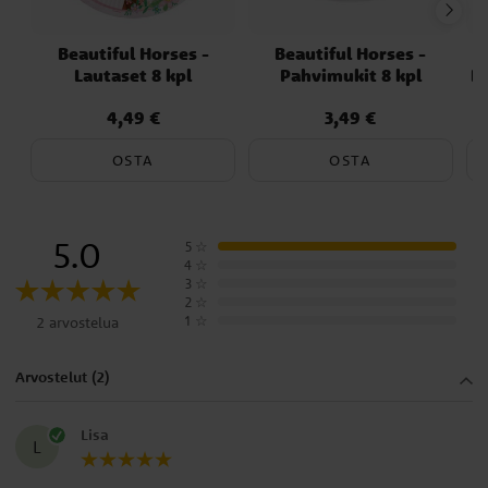
Beautiful Horses -
Beautiful Horses -
Lautaset 8 kpl
Pahvimukit 8 kpl
Pö
4,49 €
3,49 €
Hinta
:
4,49 €
Hinta
:
3,49 €
OSTA
OSTA
5.0
5
☆
4
☆
3
☆
2
☆
1
☆
2 arvostelua
Arvostelut (2)
Lisa
L