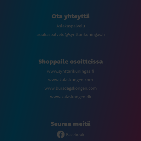
Ota yhteyttä
Asiakaspalvelu
asiakaspalvelu@synttarikuningas.fi
Shoppaile osoitteissa
www.synttarikuningas.fi
www.kalaskungen.com
www.bursdagskongen.com
www.kalaskongen.dk
Seuraa meitä
Facebook