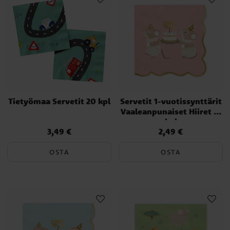
Tietyömaa Servetit 20 kpl
Servetit 1-vuotissynttärit
Vaaleanpunaiset Hiiret 12
kpl
3,49 €
2,49 €
Hinta
:
3,49 €
Hinta
:
2,49 €
OSTA
OSTA