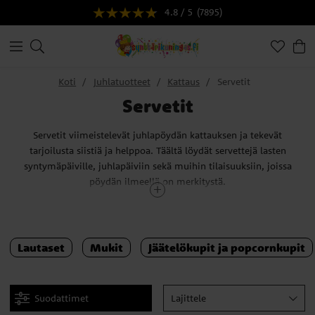
4.8 / 5
(7895)
Koti
Juhlatuotteet
Kattaus
Servetit
Servetit
Servetit viimeistelevät juhlapöydän kattauksen ja tekevät
tarjoilusta siistiä ja helppoa. Täältä löydät servettejä lasten
syntymäpäiville, juhlapäiviin sekä muihin tilaisuuksiin, joissa
pöydän ilmeellä on merkitystä.
Valikoimassamme on servettejä suosituilla teemoilla ja kuvioilla
sekä yksivärisiä vaihtoehtoja, jotka sopivat monenlaisiin juhliin.
Näin voit helposti sovittaa servetit juhlan tyyliin, oli kyseessä
Lautaset
Mukit
Jäätelökupit ja popcornkupit
värikäs lastenkattaus tai hillitympi kokonaisuus.
Yhdistämällä servetit saman sarjan lautasiin ja mukeihin luot
yhtenäisen ja viimeistellyn juhlapöydän.
Suodattimet
Lajittele