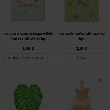
Servetit 1-vuotissynttärit
Servetit Safarieläimet 12
Siniset Hiiret 12 kpl
kpl
2,49 €
2,29 €
Hinta
:
2,49 €
Hinta
:
2,29 €
SIIRRY TUOTESIVULLE
OSTA