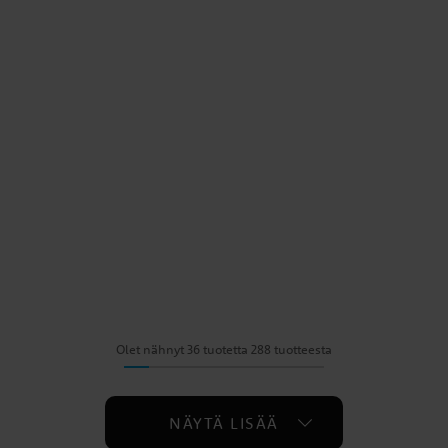
Olet nähnyt 36 tuotetta 288 tuotteesta
NÄYTÄ LISÄÄ