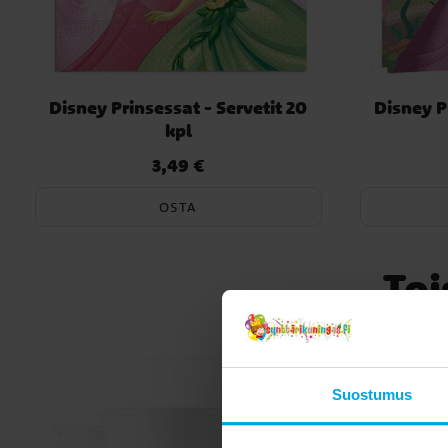
Disney Prinsessat - Servetit 20
Disney P
kpl
3,49 €
Hinta
:
3,49 €
OSTA
Toi
Suostumus