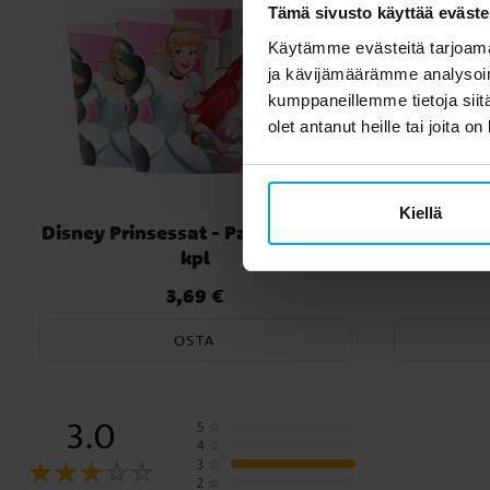
Tämä sivusto käyttää eväste
Käytämme evästeitä tarjoama
ja kävijämäärämme analysoim
kumppaneillemme tietoja siitä
olet antanut heille tai joita o
Kiellä
Disney Prinsessat - Pahvimukit 8
Star Wars
kpl
3,69 €
Hinta
:
3,69 €
OSTA
3.0
5
☆
4
☆
3
☆
2
☆