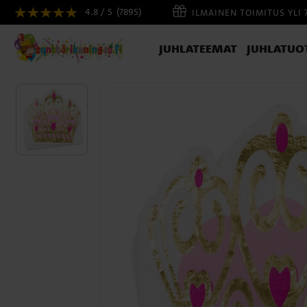
4.8 / 5
(7895)
ILMAINEN TOIMITUS YLI 
JUHLATEEMAT
JUHLATUO