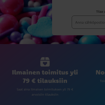
Tilaa 
Ilmainen toimitus yli
No
79 € tilauksiin
Toi
Saat aina ilmaisen toimituksen yli 79 €
arvoisiin tilauksiin