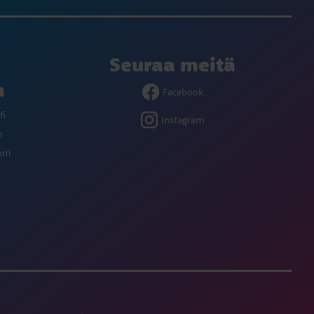
Seuraa meitä
a
Facebook
fi
Instagram
m
com