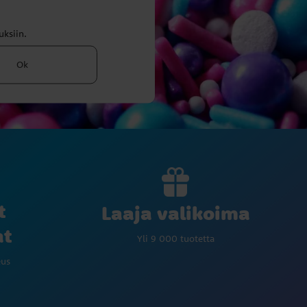
uksiin.
Ok
t
Laaja valikoima
at
Yli 9 000 tuotetta
eus