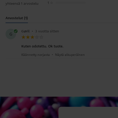
1
☆
yhteensä 1 arvostelu
Arvostelut (1)
Gøril
•
3 vuotta sitten
G
Kuten odotettu. Ok tuote.
Käännetty norjasta
•
Näytä alkuperäinen