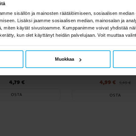
itä
mme sisällön ja mainosten räätälöimiseen, sosiaalisen median
iseen. Lisäksi jaamme sosiaalisen median, mainosalan ja analy
, miten käytät sivustoamme. Kumppanimme voivat yhdistää näitä t
n kerätty, kun olet käyttänyt heidän palvelujaan. Voit muuttaa valin
Muokkaa
 Mandalorian Lautaset
Gaming Party - Lippuvi
8 kpl
230 cm
4,79 €
4,99 €
Hinta
:
4,79 €
Nykyinen hinta
:
4,99 €
Edelli
5,49 €
5,49 €
OSTA
OSTA