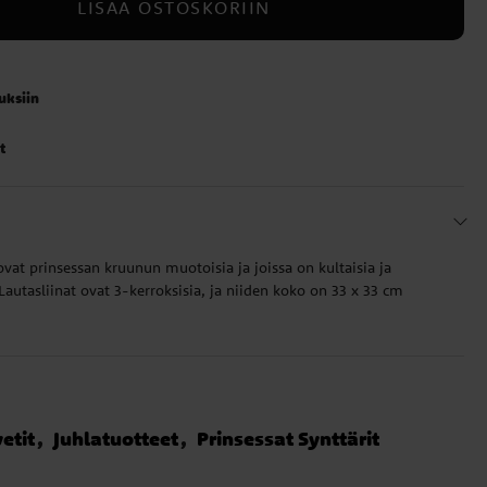
LISÄÄ OSTOSKORIIN
auksiin
t
a ovat prinsessan kruunun muotoisia ja joissa on kultaisia ja
Lautasliinat ovat 3-kerroksisia, ja niiden koko on 33 x 33 cm
etit
Juhlatuotteet
Prinsessat Synttärit