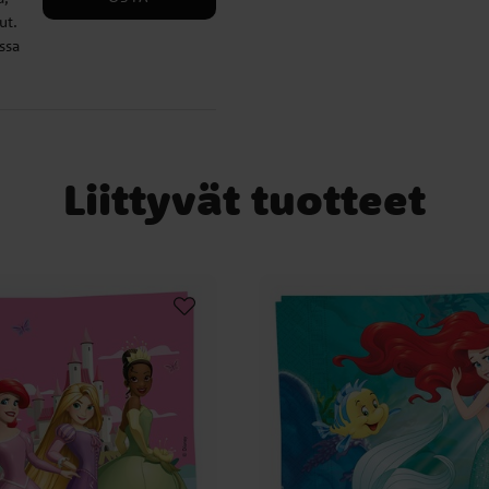
ut.
ssa
Liittyvät tuotteet