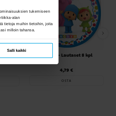
 ominaisuuksien tukemiseen
tiikka-alan
ietoja muihin tietoihin, joita
tasi milloin tahansa.
Salli kaikki
irinauha
Pocoyo - Lautaset 8 kpl
4,79 €
nen hinta
:
Hinta
:
4,79 €
OSTA