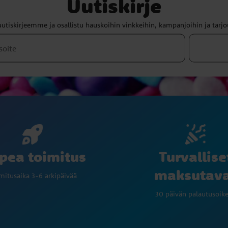
Uutiskirje
uutiskirjeemme ja osallistu hauskoihin vinkkeihin, kampanjoihin ja tarjo
Turvallise
pea toimitus
maksutav
mitusaika 3-6 arkipäivää
30 päivän palautusoik