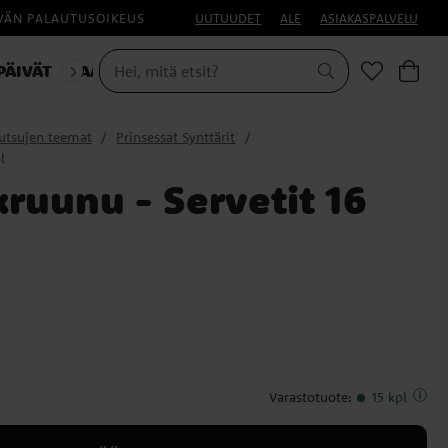
IVÄN PALAUTUSOIKEUS
UUTUUDET
ALE
ASIAKASPALVELU
PÄIVÄT
NAAMIAISET
HALLOWEEN
utsujen teemat
Prinsessat Synttärit
l
ruunu - Servetit 16
Varastotuote
:
15 kpl