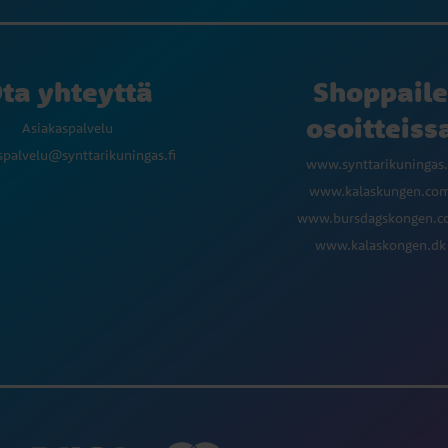
ta yhteyttä
Shoppaile
osoitteiss
Asiakaspalvelu
spalvelu@synttarikuningas.fi
www.synttarikuningas.
www.kalaskungen.co
www.bursdagskongen.
www.kalaskongen.dk