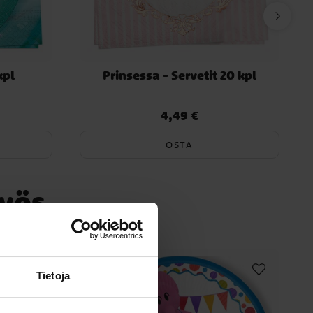
kpl
Prinsessa - Servetit 20 kpl
4,49 €
Hinta
:
4,49 €
OSTA
myös
Tietoja