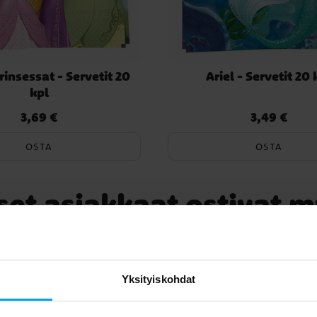
rinsessat - Servetit 20
Ariel - Servetit 20 
kpl
3,69 €
3,49 €
Hinta
:
3,69 €
Hinta
:
3,49 €
OSTA
OSTA
set asiakkaat ostivat 
Yksityiskohdat