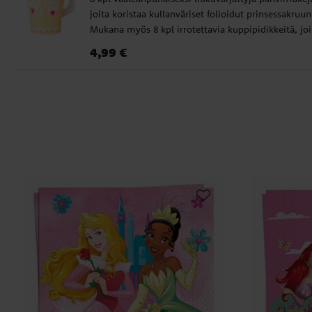
joita koristaa kullanväriset folioidut prinsessakruun
Mukana myös 8 kpl irrotettavia kuppipidikkeitä, joi
on kultainen prinsessakruunu. Mukit ovat 9 cm
Hinta
:
4,99 €
4,99 €
korkeita, ja niihin mahtuu 250 ml.