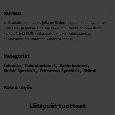
Kuvaus
Vaaleatukkainen nukke, jolla on liikkuvat kädet. Sopii täydellisesti
prinsessa- ja barbie-aiheisiin kakkuihin. Nukke on noin 18 cm
korkea. Käytä PME-kakkuvuokaa mekon valmistamiseen.
Kakkuvuokia on saatavana kahdessa koossa.
Kategoriat
Leivonta
Kakunkoristeet
Kakkuhahmot
Barbie Synttärit
Prinsessat Synttärit
Brändi
Katso myös
Liittyvät tuotteet