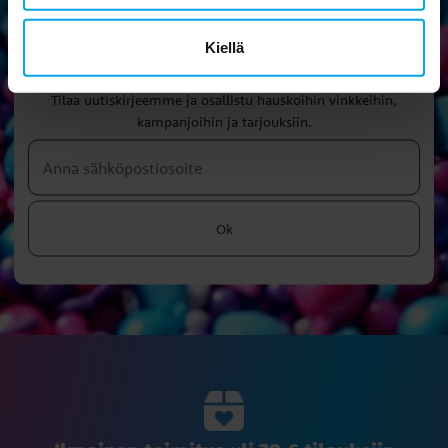
Kiellä
Uutiskirje
Tilaa uutiskirjeemme ja osallistu hauskoihin vinkkeihin,
kampanjoihin ja tarjouksiin.
Ok