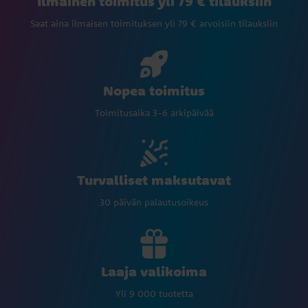
Ilmainen toimitus yli 79 € tilauksiin
Saat aina ilmaisen toimituksen yli 79 € arvoisiin tilauksiin
Nopea toimitus
Toimitusaika 3-6 arkipäivää
Turvalliset maksutavat
30 päivän palautusoikeus
Laaja valikoima
Yli 9 000 tuotetta