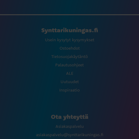
Synttarikuningas.fi
Usein kysytyt kysymykset
Ostoehdot
Tietosuojakäytäntö
Palautusohjeet
ALE
Uutuudet
Inspiraatio
Ota yhteyttä
Asiakaspalvelu
asiakaspalvelu@synttarikuningas.fi