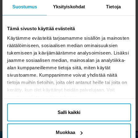
Suostumus
Yksityiskohdat
Tietoja
Tämä sivusto käyttää evästeitä
Käytämme evästeitä tarjoamamme sisällön ja mainosten
räätälöimiseen, sosiaalisen median ominaisuuksien
tukemiseen ja kävijämäärämme analysoimiseen. Lisäksi
jaamme sosiaalisen median, mainosalan ja analytiikka-
Barbie Juhlasetti 8-24
Juomapillit
alan kumppaneillemme tietoja siitä, miten käytät
hengelle
Vaaleanpunaiset 10 kpl
sivustoamme. Kumppanimme voivat yhdistää näitä
tietoja muihin tietoihin, joita olet antanut heille tai joita on
19,90 €
1,99 €
Hinta
:
19,90 €
Hinta
:
1,99 €
kerätty, kun olet käyttänyt heidän palvelujaan. Voit
SIIRRY TUOTESIVULLE
OSTA
muuttaa valintasi milloin tahansa.
Salli kaikki
Muokkaa