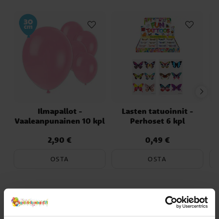
Ilmapallot -
Lasten tatuoinnit -
Vaaleanpunainen 10 kpl
Perhoset 6 kpl
2,90 €
0,49 €
Hinta
:
2,90 €
Hinta
:
0,49 €
OSTA
OSTA
Toiset asiakkaat ostivat myös