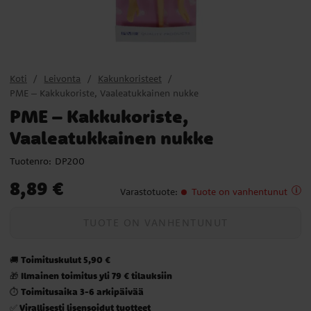
Koti
Leivonta
Kakunkoristeet
PME – Kakkukoriste, Vaaleatukkainen nukke
PME – Kakkukoriste,
Vaaleatukkainen nukke
Tuotenro:
DP200
Hinta
:
8,89 €
8,89 €
Varastotuote
:
Tuote on vanhentunut
TUOTE ON VANHENTUNUT
Toimituskulut 5,90 €
🚚
Ilmainen toimitus yli 79 € tilauksiin
🎁
Toimitusaika 3-6 arkipäivää
⏱️
Virallisesti lisensoidut tuotteet
✅