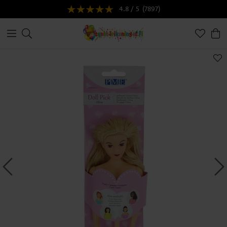
4.8 / 5
(7897)