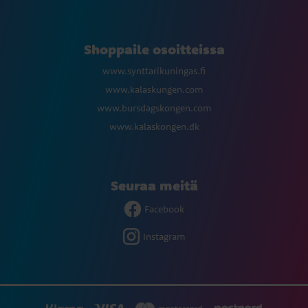
Shoppaile osoitteissa
www.synttarikuningas.fi
www.kalaskungen.com
www.bursdagskongen.com
www.kalaskongen.dk
Seuraa meitä
Facebook
Instagram