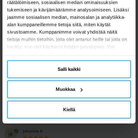
räätälöimiseen, sosiaalisen median ominaisuuksien
tukemiseen ja kävijämäärämme analysoimiseen. Lisäksi
jaamme sosiaalisen median, mainosalan ja analytiikka-
Serpentiinit Metallic,
Lasten tatuoinnit -
H
alan kumppaneillemme tietoja siitä, miten käytät
Kulta
Perhoset 6 kpl
sivustoamme. Kumppanimme voivat yhdistää näitä
tietoja muihin tietoihin, joita olet antanut heille tai joita on
1,98 €
0,49 €
Hinta
:
1,98 €
Hinta
:
0,49 €
kerätty, kun olet käyttänyt heidän palvelujaan. Voit
OSTA
OSTA
muuttaa valintasi milloin tahansa.
Salli kaikki
5.0
5
☆
4
☆
3
☆
Muokkaa
2
☆
1
☆
1 arvostelu
Kiellä
Arvostelut (1)
Johanna R
JR