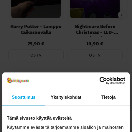
Harry Potter - Lamppu
Nightmare Before
taikasauvalla
Christmas - LED-
P
valosarja
25,90 €
14,90 €
Hinta
:
25,90 €
Hinta
:
14,90 €
OSTA
OSTA
Toiset asiakkaat ostivat myös
Suostumus
Yksityiskohdat
Tietoja
Tämä sivusto käyttää evästeitä
Käytämme evästeitä tarjoamamme sisällön ja mainosten