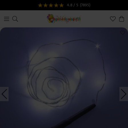
4.8 / 5
(7895)