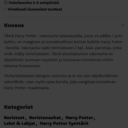
Toimitusaika 3-6 arkipäivää
⏱️
Virallisesti lisensoidut tuotteet
✅
Kuvaus
Tämä Harry Potter -valonauha taikasauvalla, jossa on päälle / pois-
kytkin, on maaginen ja tunnelmallinen koriste kaikille Harry Potter
-faneille. Valonauha vaatii toimiakseen 2 kpl. AAA-paristoja, jotka
eivät sisälly toimitukseen. Tämä ainutlaatuinen valonauha on
täydellinen luomaan mystisen ja lumoavan tunnelman mihin
tahansa huoneeseen.
Yksityiskohtaisen designin ansiosta se ei ole vain käytännöllinen
valonlähde, vaan myös upea koriste, joka vangitsee tunnelman
Harry Potter-maailmasta.
Kategoriat
Koristeet
Koristenauhat
Harry Potter
Lelut & Lahjat
Harry Potter Synttärit