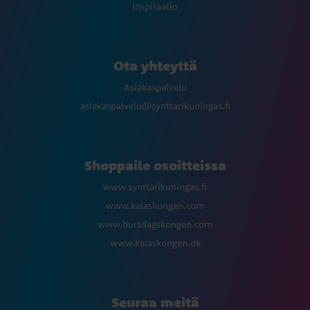
Inspiraatio
Ota yhteyttä
Asiakaspalvelu
asiakaspalvelu@synttarikuningas.fi
Shoppaile osoitteissa
www.synttarikuningas.fi
www.kalaskungen.com
www.bursdagskongen.com
www.kalaskongen.dk
Seuraa meitä