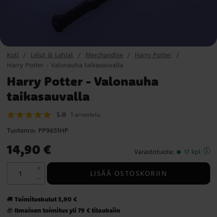
Koti
Lelut & Lahjat
Merchandise
Harry Potter
Harry Potter - Valonauha taikasauvalla
Harry Potter - Valonauha
taikasauvalla
5.0
1 arvostelu
Tuotenro:
PP9651HP
Hinta
:
14,90 €
14,90 €
Varastotuote
:
17 kpl
LISÄÄ OSTOSKORIIN
Toimituskulut 5,90 €
🚚
Ilmainen toimitus yli 79 € tilauksiin
🎁