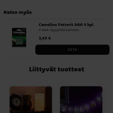
Katso myös
Camelion Patterit AAA 4 kpl
4 AAA-tyyppistä paristoa.
Hinta
3,49 €
:
3,49 €
OSTA
Liittyvät tuotteet