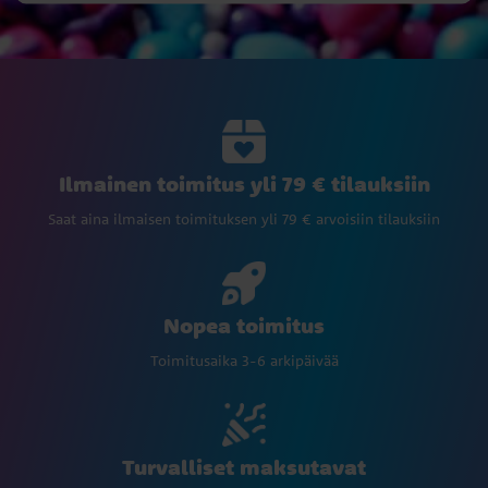
Ilmainen toimitus yli 79 € tilauksiin
Saat aina ilmaisen toimituksen yli 79 € arvoisiin tilauksiin
Nopea toimitus
Toimitusaika 3-6 arkipäivää
Turvalliset maksutavat