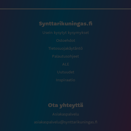
Synttarikuningas.fi
Usein kysytyt kysymykset
Ostoehdot
Tietosuojakäytäntö
Palautusohjeet
ALE
Uutuudet
Inspiraatio
Ota yhteyttä
Asiakaspalvelu
asiakaspalvelu@synttarikuningas.fi