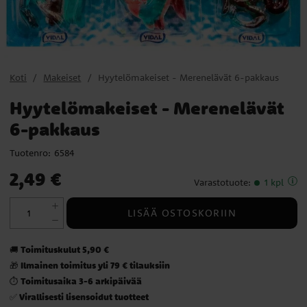
Koti
Makeiset
Hyytelömakeiset - Merenelävät 6-pakkaus
Hyytelömakeiset - Merenelävät
6-pakkaus
Tuotenro:
6584
Hinta
:
2,49 €
2,49 €
Varastotuote
:
1 kpl
LISÄÄ OSTOSKORIIN
Toimituskulut 5,90 €
🚚
Ilmainen toimitus yli 79 € tilauksiin
🎁
Toimitusaika 3-6 arkipäivää
⏱️
Virallisesti lisensoidut tuotteet
✅