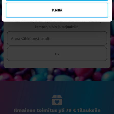
Kiellä
Uutiskirje
Tilaa uutiskirjeemme ja osallistu hauskoihin vinkkeihin,
kampanjoihin ja tarjouksiin.
Ok
Ilmainen toimitus yli 79 € tilauksiin