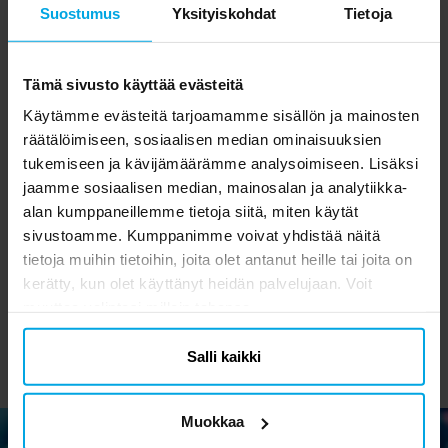
Suostumus
Yksityiskohdat
Tietoja
Tämä sivusto käyttää evästeitä
Käytämme evästeitä tarjoamamme sisällön ja mainosten
räätälöimiseen, sosiaalisen median ominaisuuksien
tukemiseen ja kävijämäärämme analysoimiseen. Lisäksi
jaamme sosiaalisen median, mainosalan ja analytiikka-
Happy Dinosaur -
Serpentiinit - Punainen
alan kumppaneillemme tietoja siitä, miten käytät
Lasten tatuoinnit 9 kpl
sivustoamme. Kumppanimme voivat yhdistää näitä
2,49 €
1,90 €
Hinta
:
2,49 €
Hinta
:
1,90 €
tietoja muihin tietoihin, joita olet antanut heille tai joita on
kerätty, kun olet käyttänyt heidän palvelujaan. Voit
OSTA
OSTA
muuttaa valintasi milloin tahansa.
Salli kaikki
Muokkaa