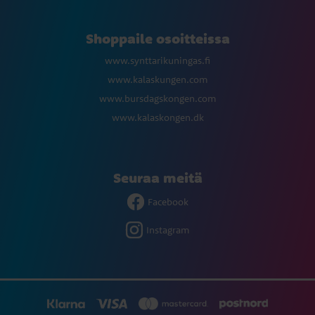
Shoppaile osoitteissa
www.synttarikuningas.fi
www.kalaskungen.com
www.bursdagskongen.com
www.kalaskongen.dk
Seuraa meitä
Facebook
Instagram