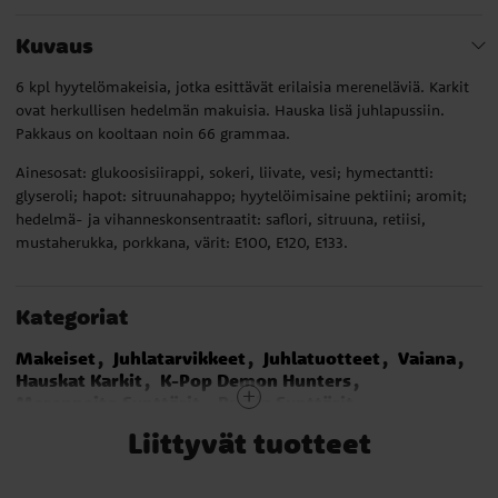
Kuvaus
6 kpl hyytelömakeisia, jotka esittävät erilaisia mereneläviä. Karkit
ovat herkullisen hedelmän makuisia. Hauska lisä juhlapussiin.
Pakkaus on kooltaan noin 66 grammaa.
Ainesosat: glukoosisiirappi, sokeri, liivate, vesi; hymectantti:
glyseroli; hapot: sitruunahappo; hyytelöimisaine pektiini; aromit;
hedelmä- ja vihanneskonsentraatit: saflori, sitruuna, retiisi,
mustaherukka, porkkana, värit: E100, E120, E133.
Kategoriat
Makeiset
Juhlatarvikkeet
Juhlatuotteet
Vaiana
Hauskat Karkit
K-Pop Demon Hunters
Merenneito Synttärit
Panda Synttärit
Blues Clues Synttärit
Gabby's Dollhouse
Liittyvät tuotteet
Monster High
Bluey
Smurffit
Dragon Ball
Naruto
Monster Truck
Lilo & Stitch Synttärit
Bangoberry
Wednesday
Squishmallows