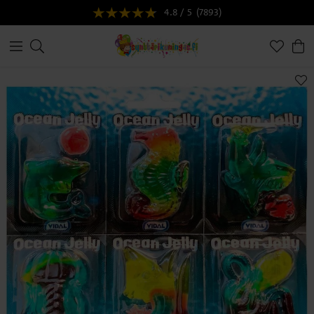
4.8 / 5
(7893)