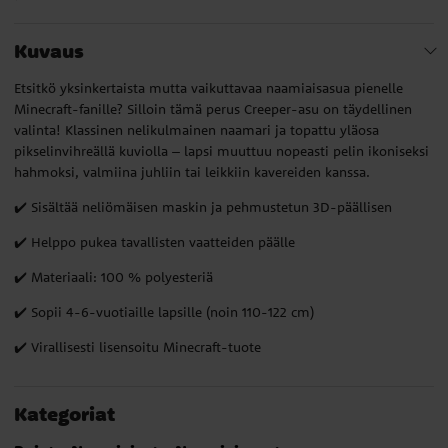
Kuvaus
Etsitkö yksinkertaista mutta vaikuttavaa naamiaisasua pienelle
Minecraft-fanille? Silloin tämä perus Creeper-asu on täydellinen
valinta! Klassinen nelikulmainen naamari ja topattu yläosa
pikselinvihreällä kuviolla – lapsi muuttuu nopeasti pelin ikoniseksi
hahmoksi, valmiina juhliin tai leikkiin kavereiden kanssa.
✔️ Sisältää neliömäisen maskin ja pehmustetun 3D-päällisen
✔️ Helppo pukea tavallisten vaatteiden päälle
✔️ Materiaali: 100 % polyesteriä
✔️ Sopii 4-6-vuotiaille lapsille (noin 110-122 cm)
✔️ Virallisesti lisensoitu Minecraft-tuote
Kategoriat