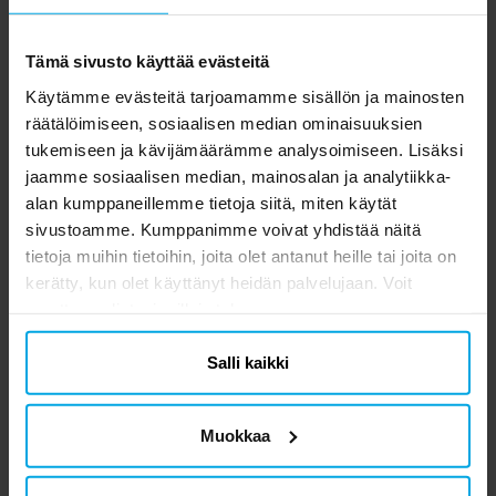
lisensoitu Minecraft-tuote
Tämä sivusto käyttää evästeitä
Käytämme evästeitä tarjoamamme sisällön ja mainosten
räätälöimiseen, sosiaalisen median ominaisuuksien
tukemiseen ja kävijämäärämme analysoimiseen. Lisäksi
jaamme sosiaalisen median, mainosalan ja analytiikka-
Minecraft Naamiaisasu
Minecraft Naamiaisasu
Mi
alan kumppaneillemme tietoja siitä, miten käytät
Creeper 4-6 vuotta
Creeper 7-8 vuotta
Na
sivustoamme. Kumppanimme voivat yhdistää näitä
tietoja muihin tietoihin, joita olet antanut heille tai joita on
34,90 €
34,90 €
Hinta
:
34,90 €
Hinta
:
34,90 €
kerätty, kun olet käyttänyt heidän palvelujaan. Voit
OSTA
OSTA
muuttaa valintasi milloin tahansa.
Salli kaikki
Toiset asiakkaat ostivat myös
Muokkaa