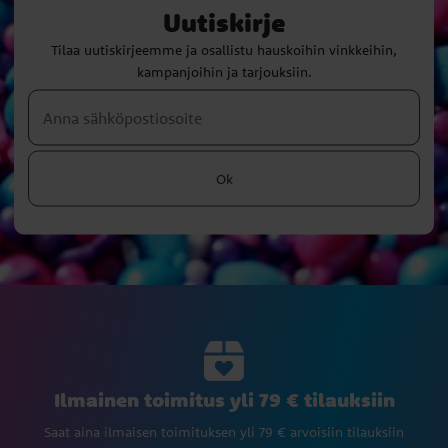
Uutiskirje
Tilaa uutiskirjeemme ja osallistu hauskoihin vinkkeihin,
kampanjoihin ja tarjouksiin.
Ok
Ilmainen toimitus yli 79 € tilauksiin
Saat aina ilmaisen toimituksen yli 79 € arvoisiin tilauksiin