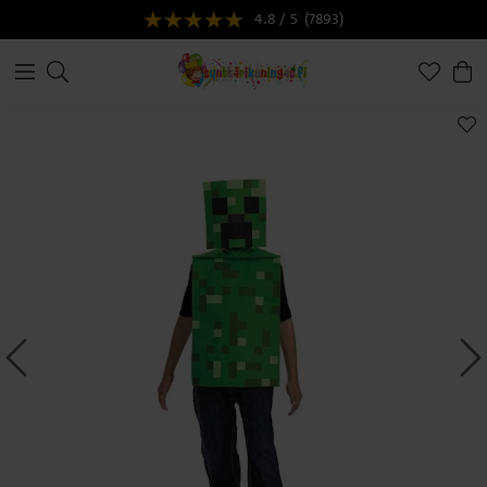
4.8 / 5
(7893)