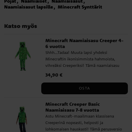
Pojat
Naamiaiset
Naamiaisasut
Naamiaisasut lapsille
Minecraft Synttärit
Katso myös
Minecraft Naamiaisasu Creeper 4-
6 vuotta
Shhh…Tadaa! Muuta lapsi yhdeksi
Minecraftin ikonisimmista hahmoista,
vihreäksi Creeperiksi! Tämä naamiaisasu
on täydellinen pienille pelin faneille, jotka
Hinta
34,90 €
:
34,90 €
rakastavat astua pikselimaailman
kulmikkaisiin seikkailuihin. Sen 3D-
OSTA
päällisen ja tunnusomaisen nelikulmaisen
naamion ansiosta tämä on itsestäänselvä
Minecraft Creeper Basic
valinta naamiaisiin tai juhliin. ✔️ Sisältää
Naamiaisasu 7-8 vuotta
vihreän haalarin, neliskulmaisen naamion
Astu Minecraft-maailmaan klassisena
ja 3D-yläosan ✔️ Yläosa kiinnitetään
Creeperinä nopeasti, helposti ja
helposti tarranauhalla olkapäille. ✔️
lohkomaisen hauskasti! Tämä perusversio
Materiaali: 100 % polyesteriä ✔️ Sopii 4-