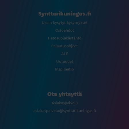
Synttarikuningas.fi
Usein kysytyt kysymykset
Ostoehdot
Tietosuojakäytäntö
Palautusohjeet
ALE
Uutuudet
Inspiraatio
Ota yhteyttä
Asiakaspalvelu
asiakaspalvelu@synttarikuningas.fi