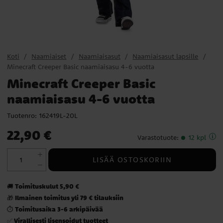
Koti
Naamiaiset
Naamiaisasut
Naamiaisasut lapsille
Minecraft Creeper Basic naamiaisasu 4-6 vuotta
Minecraft Creeper Basic
naamiaisasu 4-6 vuotta
Tuotenro:
162419L-20L
Hinta
:
22,90 €
22,90 €
Varastotuote
:
12 kpl
LISÄÄ OSTOSKORIIN
Toimituskulut 5,90 €
🚚
Ilmainen toimitus yli 79 € tilauksiin
🎁
Toimitusaika 3-6 arkipäivää
⏱️
Virallisesti lisensoidut tuotteet
✅