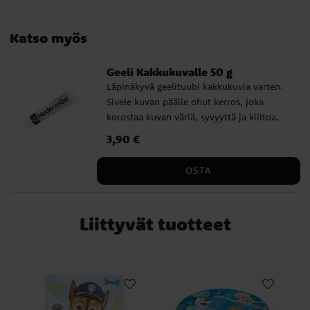
Katso myös
Geeli Kakkukuvalle 50 g
Läpinäkyvä geelituubi kakkukuvia varten.
Sivele kuvan päälle ohut kerros, joka
korostaa kuvan väriä, syvyyttä ja kiiltoa.
Käytä sitä myös kuvan alla, jos haluat
Hinta
3,90 €
:
3,90 €
laittaa kakkukuvan suoraan marsipaanin
tai sokerimassan päälle. Ainesosat:
OSTA
glukoosisiirappi, sokeri (29 %), vesi,
sakeuttamisaine: E406,
happamuudensäätöaine: E330,
Liittyvät tuotteet
säilöntäaine: E202. Saattaa sisältää pieniä
määriä maitoa, soijaa ja pähkinöitä.