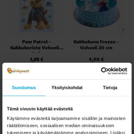
Paw Patrol -
Kakkukuva Frozen -
Kakkukoriste Vohveli 8
Vohveli 20 cm
kpl
3,88 €
4,90 €
Hinta
:
3,88 €
Hinta
:
4,90 €
OSTA
OSTA
Suostumus
Yksityiskohdat
Tietoja
Toiset asiakkaat ostivat myös
Tämä sivusto käyttää evästeitä
Käytämme evästeitä tarjoamamme sisällön ja mainosten
räätälöimiseen, sosiaalisen median ominaisuuksien
tukemiseen ja kävijämäärämme analysoimiseen. Lisäksi