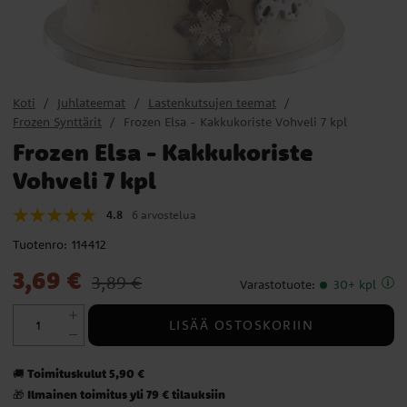
Koti
Juhlateemat
Lastenkutsujen teemat
Frozen Synttärit
Frozen Elsa - Kakkukoriste Vohveli 7 kpl
Frozen Elsa - Kakkukoriste
Vohveli 7 kpl
4.8
6 arvostelua
Tuotenro:
114412
Nykyinen hinta
:
3,69 €
Edellinen hinta
:
3,89 €
3,69 €
3,89 €
Varastotuote
:
30+ kpl
LISÄÄ OSTOSKORIIN
Toimituskulut 5,90 €
🚚
Ilmainen toimitus yli 79 € tilauksiin
🎁