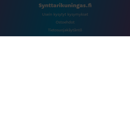
Synttarikuningas.fi
Usein kysytyt kysymykset
Ostoehdot
Tietosuojakäytäntö
Palautusohjeet
ALE
Uutuudet
Inspiraatio
Ota yhteyttä
Asiakaspalvelu
asiakaspalvelu@synttarikuningas.fi
Shoppaile osoitteissa