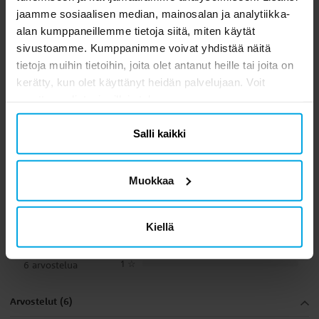
jaamme sosiaalisen median, mainosalan ja analytiikka-
alan kumppaneillemme tietoja siitä, miten käytät
sivustoamme. Kumppanimme voivat yhdistää näitä
tietoja muihin tietoihin, joita olet antanut heille tai joita on
kerätty, kun olet käyttänyt heidän palvelujaan. Voit
FunCakes,
Ilmapallot -
F
muuttaa valintasi milloin tahansa.
Lumihiutaleströsselit
Vaaleansiniset 10 kpl
50 grammaa
3,88 €
2,90 €
Hinta
:
3,88 €
Hinta
:
2,90 €
Salli kaikki
OSTA
OSTA
Muokkaa
4.8
5
☆
Kiellä
4
☆
3
☆
2
☆
1
☆
6 arvostelua
Arvostelut (6)