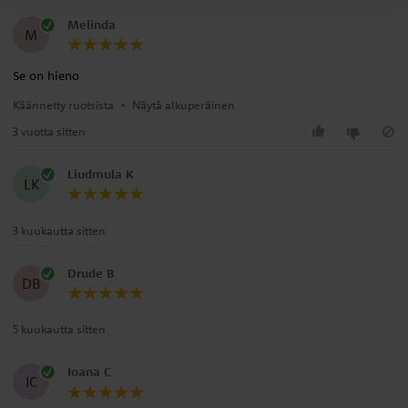
Melinda
M
Se on hieno
Käännetty ruotsista
•
Näytä alkuperäinen
3 vuotta sitten
Liudmula K
LK
3 kuukautta sitten
Drude B
DB
5 kuukautta sitten
Ioana C
IC