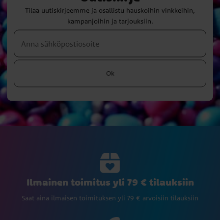
Tilaa uutiskirjeemme ja osallistu hauskoihin vinkkeihin,
kampanjoihin ja tarjouksiin.
Ok
Ilmainen toimitus yli 79 € tilauksiin
Saat aina ilmaisen toimituksen yli 79 € arvoisiin tilauksiin