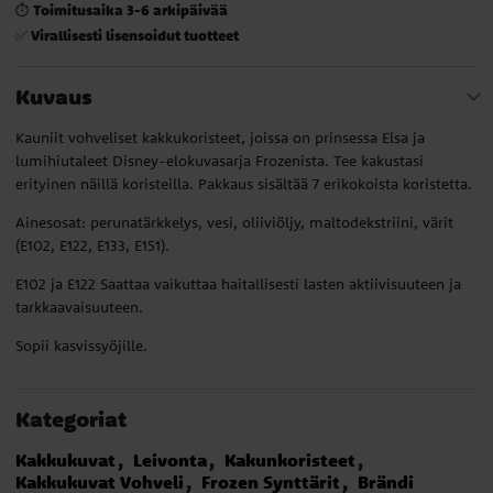
Toimitusaika 3-6 arkipäivää
⏱️
Virallisesti lisensoidut tuotteet
✅
Kuvaus
Kauniit vohveliset kakkukoristeet, joissa on prinsessa Elsa ja
lumihiutaleet Disney-elokuvasarja Frozenista. Tee kakustasi
erityinen näillä koristeilla. Pakkaus sisältää 7 erikokoista koristetta.
Ainesosat: perunatärkkelys, vesi, oliiviöljy, maltodekstriini, värit
(E102, E122, E133, E151).
E102 ja E122 Saattaa vaikuttaa haitallisesti lasten aktiivisuuteen ja
tarkkaavaisuuteen.
Sopii kasvissyöjille.
Kategoriat
Kakkukuvat
Leivonta
Kakunkoristeet
Kakkukuvat Vohveli
Frozen Synttärit
Brändi