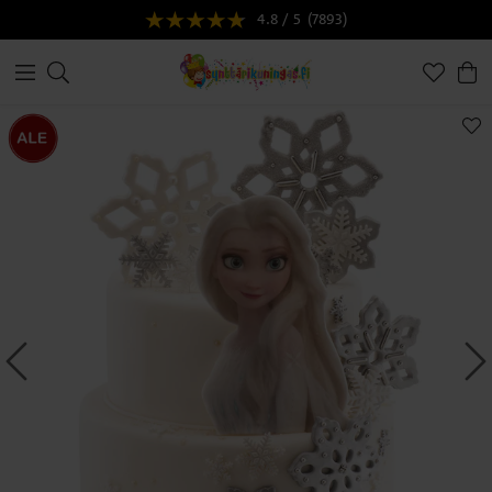
4.8 / 5
(7893)