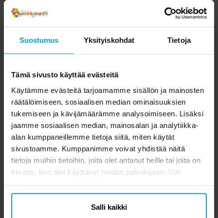
OSTA
OSTA
Toiset asiakkaat ostivat myös
Suostumus
Yksityiskohdat
Tietoja
Tämä sivusto käyttää evästeitä
Käytämme evästeitä tarjoamamme sisällön ja mainosten
räätälöimiseen, sosiaalisen median ominaisuuksien
tukemiseen ja kävijämäärämme analysoimiseen. Lisäksi
jaamme sosiaalisen median, mainosalan ja analytiikka-
alan kumppaneillemme tietoja siitä, miten käytät
sivustoamme. Kumppanimme voivat yhdistää näitä
tietoja muihin tietoihin, joita olet antanut heille tai joita on
Serpentiinit - Valkoinen
Tatuoinnit - Minionit 12
I
kerätty, kun olet käyttänyt heidän palvelujaan. Voit
kpl
muuttaa valintasi milloin tahansa.
1,90 €
2,69 €
Hinta
:
1,90 €
Hinta
:
2,69 €
Salli kaikki
OSTA
OSTA