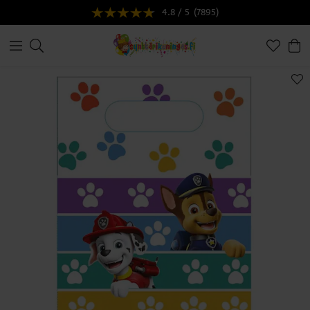
4.8 / 5
(7895)