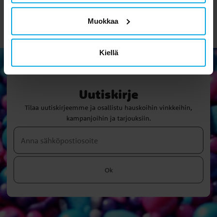
Muokkaa
Kiellä
Uutiskirje
Tilaa uutiskirjeemme ja osallistu hauskoihin vinkkeihin,
kampanjoihin ja tarjouksiin.
Ok