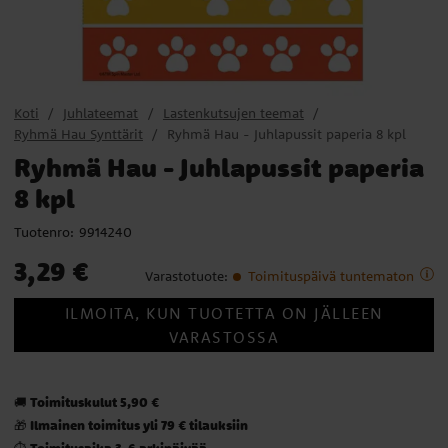
Koti
Juhlateemat
Lastenkutsujen teemat
Ryhmä Hau Synttärit
Ryhmä Hau - Juhlapussit paperia 8 kpl
Ryhmä Hau - Juhlapussit paperia
8 kpl
Tuotenro:
9914240
Hinta
:
3,29 €
3,29 €
Varastotuote
:
Toimituspäivä tuntematon
ILMOITA, KUN TUOTETTA ON JÄLLEEN
VARASTOSSA
Toimituskulut 5,90 €
🚚
Ilmainen toimitus yli 79 € tilauksiin
🎁
Toimitusaika 3-6 arkipäivää
⏱️