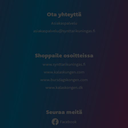
Ota yhteyttä
Asiakaspalvelu
asiakaspalvelu@synttarikuningas.fi
Shoppaile osoitteissa
www.synttarikuningas.fi
www.kalaskungen.com
www.bursdagskongen.com
www.kalaskongen.dk
Seuraa meitä
Facebook