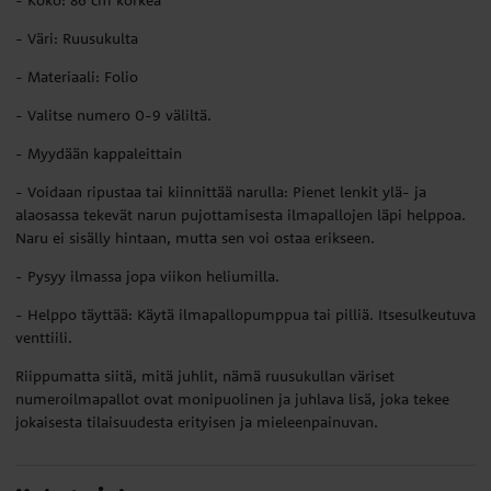
- Koko: 86 cm korkea
- Väri: Ruusukulta
- Materiaali: Folio
- Valitse numero 0-9 väliltä.
- Myydään kappaleittain
- Voidaan ripustaa tai kiinnittää narulla: Pienet lenkit ylä- ja
alaosassa tekevät narun pujottamisesta ilmapallojen läpi helppoa.
Naru ei sisälly hintaan, mutta sen voi ostaa erikseen.
- Pysyy ilmassa jopa viikon heliumilla.
- Helppo täyttää: Käytä ilmapallopumppua tai pilliä. Itsesulkeutuva
venttiili.
Riippumatta siitä, mitä juhlit, nämä ruusukullan väriset
numeroilmapallot ovat monipuolinen ja juhlava lisä, joka tekee
jokaisesta tilaisuudesta erityisen ja mieleenpainuvan.