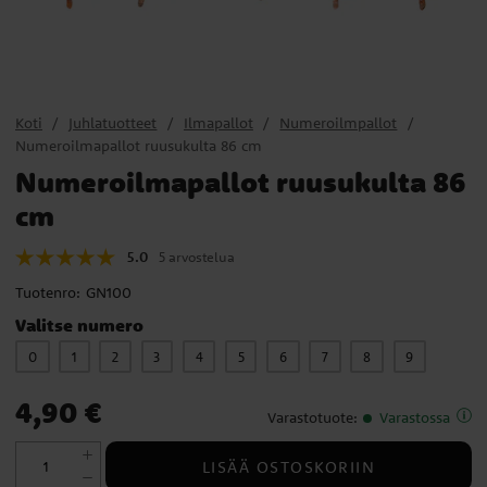
Koti
Juhlatuotteet
Ilmapallot
Numeroilmpallot
Numeroilmapallot ruusukulta 86 cm
Numeroilmapallot ruusukulta 86
cm
5.0
5 arvostelua
Tuotenro:
GN100
Valitse numero
0
1
2
3
4
5
6
7
8
9
Hinta
:
4,90 €
4,90 €
Varastotuote
:
Varastossa
LISÄÄ OSTOSKORIIN