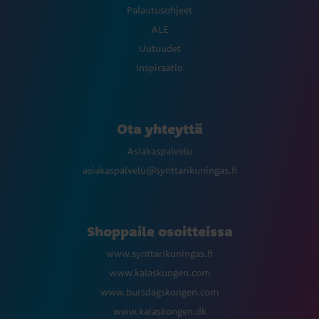
Palautusohjeet
ALE
Uutuudet
Inspiraatio
Ota yhteyttä
Asiakaspalvelu
asiakaspalvelu@synttarikuningas.fi
Shoppaile osoitteissa
www.synttarikuningas.fi
www.kalaskungen.com
www.bursdagskongen.com
www.kalaskongen.dk