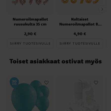
tai pilliä. Itsesulkeutuva venttiili.
juhlava lisä, joka tekee jokaisesta
Riippumatta juhlista nämä kultaiset
tilaisuudesta erityisen ja mieleenpainuvan.
numeroilmapallot ovat monipuolinen ja
Numeroilmapallot
Kultaiset
juhlava lisä, joka tekee jokaisesta
ruusukulta 35 cm
Numeroilmapallot 86
tilaisuudesta erityisen ja mieleenpainuvan.
cm
2,90 €
4,90 €
Hinta
:
2,90 €
Hinta
:
4,90 €
SIIRRY TUOTESIVULLE
SIIRRY TUOTESIVULLE
Toiset asiakkaat ostivat myös