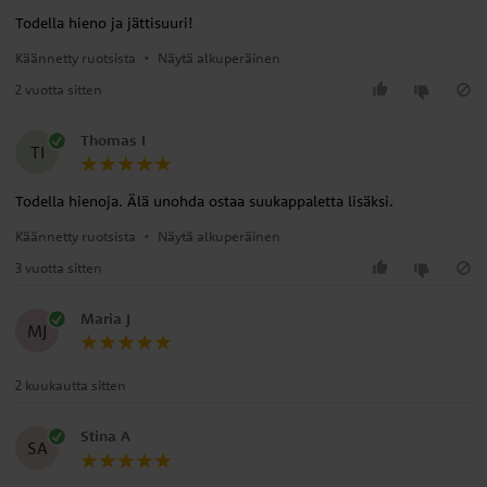
Todella hieno ja jättisuuri!
Käännetty ruotsista
•
Näytä alkuperäinen
2 vuotta sitten
Thomas I
TI
Todella hienoja. Älä unohda ostaa suukappaletta lisäksi.
Käännetty ruotsista
•
Näytä alkuperäinen
3 vuotta sitten
Maria J
MJ
2 kuukautta sitten
Stina A
SA