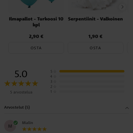
Ilmapallot - Turkoosi 10
Serpentiinit - Valkoinen
kpl
2,90 €
1,90 €
Hinta
:
2,90 €
Hinta
:
1,90 €
OSTA
OSTA
5.0
5
☆
4
☆
3
☆
2
☆
1
☆
5 arvostelua
Arvostelut (5)
Malin
M