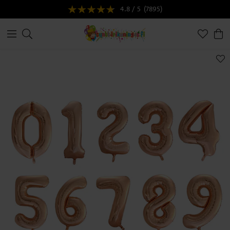
4.8 / 5
(7895)