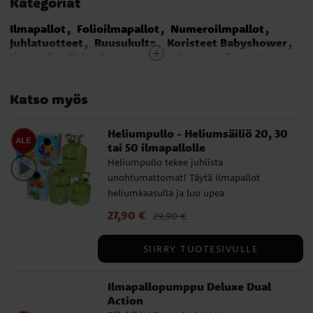
Kategoriat
Ilmapallot
Folioilmapallot
Numeroilmpallot
Juhlatuotteet
Ruusukulta
Koristeet Babyshower
Ilmapallot Babyshower
Babyshower
Teemat
Ditsy Floral Synttärit
18-vuotisjuhlat
70-vuotisjuhlat
80-vuotisjuhlat
20-vuotisjuhlat
Katso myös
Yksisarvissynttärit
Väriteemat
Heliumpullo - Heliumsäiliö 20, 30
tai 50 ilmapallolle
Heliumpullo tekee juhlista
unohtumattomat! Täytä ilmapallot
heliumkaasulla ja luo upea
imapalloasetelma synttäreille, ristiäisiin
Nykyinen hinta
27,90 €
:
27,90 €
Edellinen hinta
:
29,90 €
tai muihin juhliin. Heliumtäyttöpullo sopii
29,90 €
kaikkien myymiemme ilmapallojen
SIIRRY TUOTESIVULLE
täyttämiseen - lateksi-ilmapalloille,
folioilmapalloille, numero- ja
Ilmapallopumppu Deluxe Dual
kirjainilmapalloille sekä airwalker-
Action
ilmapalloille. Heliumpullo on saatavana