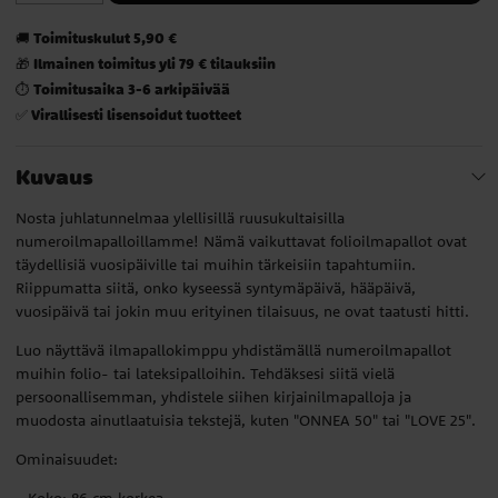
Toimituskulut 5,90 €
🚚
Ilmainen toimitus yli 79 € tilauksiin
🎁
Toimitusaika 3-6 arkipäivää
⏱️
Virallisesti lisensoidut tuotteet
✅
Kuvaus
Nosta juhlatunnelmaa ylellisillä ruusukultaisilla
numeroilmapalloillamme! Nämä vaikuttavat folioilmapallot ovat
täydellisiä vuosipäiville tai muihin tärkeisiin tapahtumiin.
Riippumatta siitä, onko kyseessä syntymäpäivä, hääpäivä,
vuosipäivä tai jokin muu erityinen tilaisuus, ne ovat taatusti hitti.
Luo näyttävä ilmapallokimppu yhdistämällä numeroilmapallot
muihin folio- tai lateksipalloihin. Tehdäksesi siitä vielä
persoonallisemman, yhdistele siihen kirjainilmapalloja ja
muodosta ainutlaatuisia tekstejä, kuten "ONNEA 50" tai "LOVE 25".
Ominaisuudet: