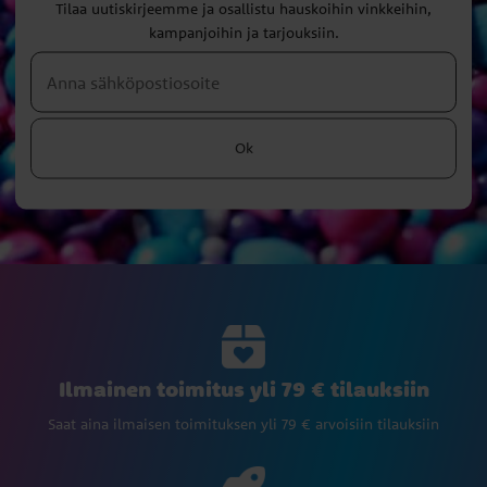
Tilaa uutiskirjeemme ja osallistu hauskoihin vinkkeihin,
kampanjoihin ja tarjouksiin.
Ok
Ilmainen toimitus yli 79 € tilauksiin
Saat aina ilmaisen toimituksen yli 79 € arvoisiin tilauksiin