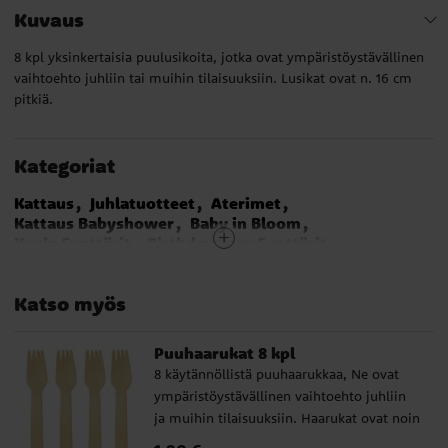
Kuvaus
8 kpl yksinkertaisia puulusikoita, jotka ovat ympäristöystävällinen
vaihtoehto juhliin tai muihin tilaisuuksiin. Lusikat ovat n. 16 cm
pitkiä.
Kategoriat
Kattaus
Juhlatuotteet
Aterimet
Kattaus Babyshower
Baby in Bloom
Koala Synttärit
Birthday Bear Synttärit
Avengers Synttärit
Barbie Synttärit
Batman Synttärit
Dinosaurus Synttärit
Katso myös
Jalkapallosynttärit
Hevossynttärit
Mikki Hiiren Synttärit
My Little Pony Synttärit
Merirosvosynttärit
Prinsessat Synttärit
Puuhaarukat 8 kpl
Safari Synttärit
Spiderman Synttärit
8 käytännöllistä puuhaarukkaa, Ne ovat
Star Wars Synttärit
Super Mario Bros
ympäristöystävällinen vaihtoehto juhliin
Paavo Pesusieni Synttärit
Minecraft Synttärit
ja muihin tilaisuuksiin. Haarukat ovat noin
Ryhmä Hau Synttärit
Poliisi Synttärit
16 cm pitkiä.
Disco Synttärit
Yksisarvissynttärit
Hinta
:
1,90 €