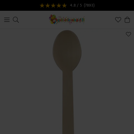
4.8 / 5
(7893)