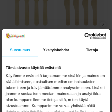
Mix it Up Synttärit
Lovely Swan
Teemat
Babyshower
Flying Balloons Synttärit
Narwhal
Narwhal Babyshower
Minions Synttärit
Minni Hiiren Synttärit
Teemajuhlat
Puuhaarukat 8 kpl
Puuveitset 8 kpl
1,90 €
1,90 €
Hinta
:
1,90 €
Hinta
:
1,90 €
Suostumus
Yksityiskohdat
Tietoja
OSTA
OSTA
Tämä sivusto käyttää evästeitä
Toiset asiakkaat ostivat myös
Käytämme evästeitä tarjoamamme sisällön ja mainosten
räätälöimiseen, sosiaalisen median ominaisuuksien
tukemiseen ja kävijämäärämme analysoimiseen. Lisäksi
jaamme sosiaalisen median, mainosalan ja analytiikka-
alan kumppaneillemme tietoja siitä, miten käytät
sivustoamme. Kumppanimme voivat yhdistää näitä
tietoja muihin tietoihin, joita olet antanut heille tai joita on