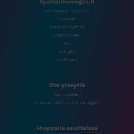
Synttarikuningas.fi
Usein kysytyt kysymykset
Ostoehdot
Tietosuojakäytäntö
Palautusohjeet
ALE
Uutuudet
Inspiraatio
Ota yhteyttä
Asiakaspalvelu
asiakaspalvelu@synttarikuningas.fi
Shoppaile osoitteissa