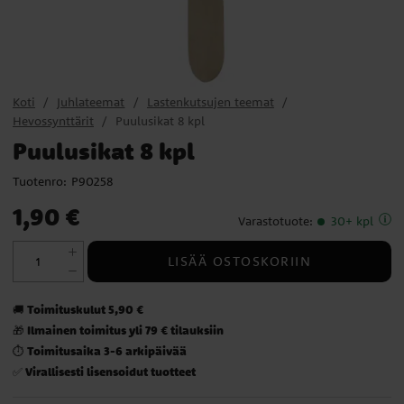
Koti
Juhlateemat
Lastenkutsujen teemat
Hevossynttärit
Puulusikat 8 kpl
Puulusikat 8 kpl
Tuotenro:
P90258
Hinta
:
1,90 €
1,90 €
Varastotuote
:
30+ kpl
LISÄÄ OSTOSKORIIN
Toimituskulut 5,90 €
🚚
Ilmainen toimitus yli 79 € tilauksiin
🎁
Toimitusaika 3-6 arkipäivää
⏱️
Virallisesti lisensoidut tuotteet
✅